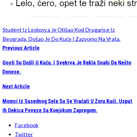
Student Iz Leskovca Je Otišao Kod Drugarice Iz
Beograda. Došao Je Do Kuće I Zazvonio Na Vrata.
Previous Article
Gosti Su Došli U Kuću. I Svekrva Je Rekla Snahi Da Nešto
Donese.
Next Article
Momci Iz Susednog Sela Su Se Vraćali U Zoru Kući. Usput
Ih Dekica Poveze Sa Konjskom Zapregom.
Facebook
Twitter