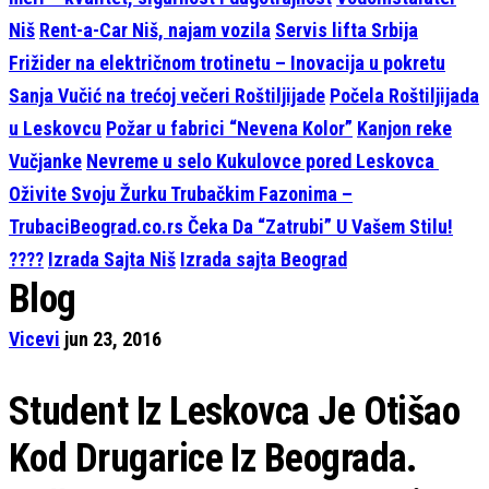
Niš
Rent-a-Car Niš, najam vozila
Servis lifta Srbija
Frižider na električnom trotinetu – Inovacija u pokretu
Sanja Vučić na trećoj večeri Roštiljijade
Počela Roštiljijada
u Leskovcu
Požar u fabrici “Nevena Kolor”
Kanjon reke
Vučjanke
Nevreme u selo Kukulovce pored Leskovca
Oživite Svoju Žurku Trubačkim Fazonima –
TrubaciBeograd.co.rs Čeka Da “Zatrubi” U Vašem Stilu!
????
Izrada Sajta Niš
Izrada sajta Beograd
Blog
Vicevi
jun 23, 2016
Student Iz Leskovca Je Otišao
Kod Drugarice Iz Beograda.