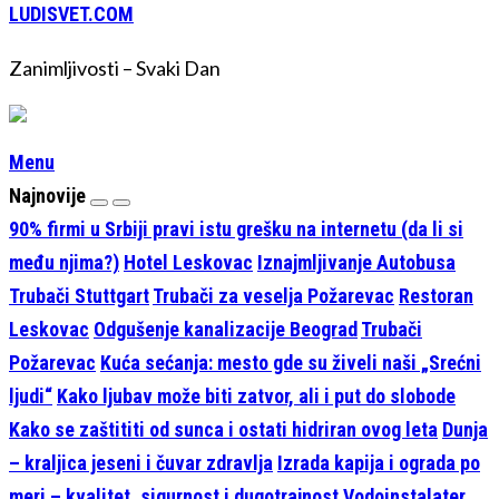
LUDISVET.COM
Zanimljivosti – Svaki Dan
Menu
Najnovije
90% firmi u Srbiji pravi istu grešku na internetu (da li si
među njima?)
Hotel Leskovac
Iznajmljivanje Autobusa
Trubači Stuttgart
Trubači za veselja Požarevac
Restoran
Leskovac
Odgušenje kanalizacije Beograd
Trubači
Požarevac
Kuća sećanja: mesto gde su živeli naši „Srećni
ljudi“
Kako ljubav može biti zatvor, ali i put do slobode
Kako se zaštititi od sunca i ostati hidriran ovog leta
Dunja
– kraljica jeseni i čuvar zdravlja
Izrada kapija i ograda po
meri – kvalitet, sigurnost i dugotrajnost
Vodoinstalater