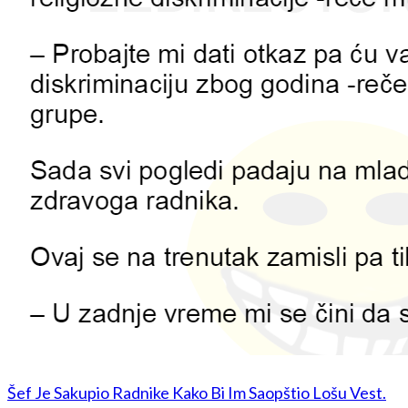
Šef Je Sakupio Radnike Kako Bi Im Saopštio Lošu Vest.