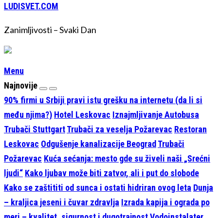
LUDISVET.COM
Zanimljivosti – Svaki Dan
Menu
Najnovije
90% firmi u Srbiji pravi istu grešku na internetu (da li si
među njima?)
Hotel Leskovac
Iznajmljivanje Autobusa
Trubači Stuttgart
Trubači za veselja Požarevac
Restoran
Leskovac
Odgušenje kanalizacije Beograd
Trubači
Požarevac
Kuća sećanja: mesto gde su živeli naši „Srećni
ljudi“
Kako ljubav može biti zatvor, ali i put do slobode
Kako se zaštititi od sunca i ostati hidriran ovog leta
Dunja
– kraljica jeseni i čuvar zdravlja
Izrada kapija i ograda po
meri – kvalitet, sigurnost i dugotrajnost
Vodoinstalater