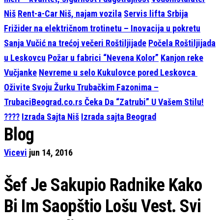
Niš
Rent-a-Car Niš, najam vozila
Servis lifta Srbija
Frižider na električnom trotinetu – Inovacija u pokretu
Sanja Vučić na trećoj večeri Roštiljijade
Počela Roštiljijada
u Leskovcu
Požar u fabrici “Nevena Kolor”
Kanjon reke
Vučjanke
Nevreme u selo Kukulovce pored Leskovca
Oživite Svoju Žurku Trubačkim Fazonima –
TrubaciBeograd.co.rs Čeka Da “Zatrubi” U Vašem Stilu!
????
Izrada Sajta Niš
Izrada sajta Beograd
Blog
Vicevi
jun 14, 2016
Šef Je Sakupio Radnike Kako
Bi Im Saopštio Lošu Vest. Svi