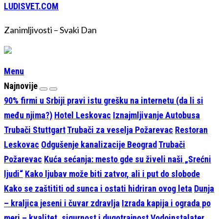
LUDISVET.COM
Zanimljivosti – Svaki Dan
Menu
Najnovije
90% firmi u Srbiji pravi istu grešku na internetu (da li si
među njima?)
Hotel Leskovac
Iznajmljivanje Autobusa
Trubači Stuttgart
Trubači za veselja Požarevac
Restoran
Leskovac
Odgušenje kanalizacije Beograd
Trubači
Požarevac
Kuća sećanja: mesto gde su živeli naši „Srećni
ljudi“
Kako ljubav može biti zatvor, ali i put do slobode
Kako se zaštititi od sunca i ostati hidriran ovog leta
Dunja
– kraljica jeseni i čuvar zdravlja
Izrada kapija i ograda po
meri – kvalitet, sigurnost i dugotrajnost
Vodoinstalater