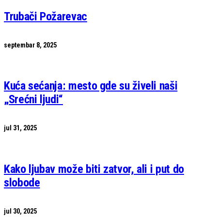
Trubači Požarevac
septembar 8, 2025
Kuća sećanja: mesto gde su živeli naši
„Srećni ljudi“
jul 31, 2025
Kako ljubav može biti zatvor, ali i put do
slobode
jul 30, 2025