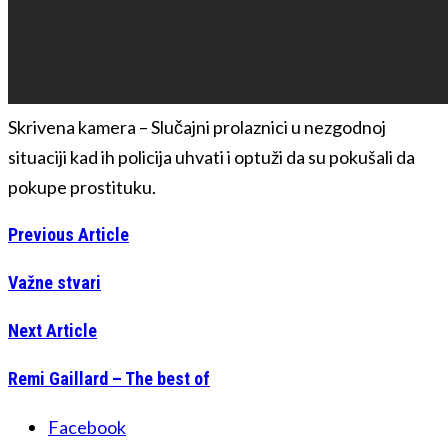
Skrivena kamera – Slučajni prolaznici u nezgodnoj
situaciji kad ih policija uhvati i optuži da su pokušali da
pokupe prostituku.
Previous Article
Važne stvari
Next Article
Remi Gaillard – The best of
Facebook