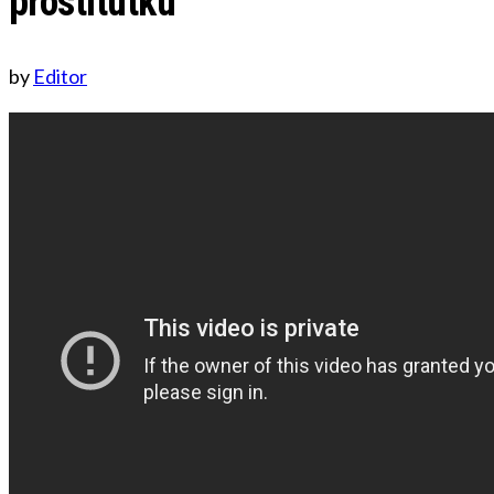
prostitutku
by
Editor