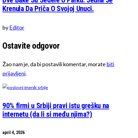
Dve Bake Su Sedele U Parku. Jedna Je
Krenula Da Priča O Svojoj Unuci.
by
Editor
Ostavite odgovor
Žao nam je, da bi postavili komentar, morate
biti
prijavljeni
.
90% firmi u Srbiji pravi istu grešku na
internetu (da li si među njima?)
april 4, 2026