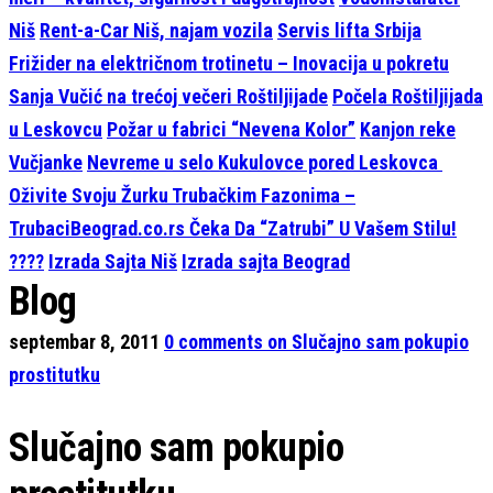
Niš
Rent-a-Car Niš, najam vozila
Servis lifta Srbija
Frižider na električnom trotinetu – Inovacija u pokretu
Sanja Vučić na trećoj večeri Roštiljijade
Počela Roštiljijada
u Leskovcu
Požar u fabrici “Nevena Kolor”
Kanjon reke
Vučjanke
Nevreme u selo Kukulovce pored Leskovca
Oživite Svoju Žurku Trubačkim Fazonima –
TrubaciBeograd.co.rs Čeka Da “Zatrubi” U Vašem Stilu!
????
Izrada Sajta Niš
Izrada sajta Beograd
Blog
septembar 8, 2011
0
comments on Slučajno sam pokupio
prostitutku
Slučajno sam pokupio