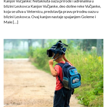
Kanjon Vučjanke: Netaknuta oaza prirode i adrenalina u
blizini Leskovca Kanjon Vučjanke, deo doline reke Vučjanke,
koja se uliva u Veternicu, predstavlja pravu prirodnu oazu u
blizini Leskovca. Ovaj kanjon nastaje spajanjem Goleme i
Male […]