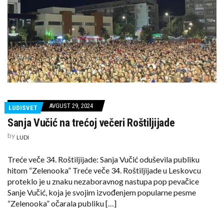
AVGUST 29, 2024
LUDISVET
Sanja Vučić na trećoj večeri Roštiljijade
by
LUDI
Treće veče 34. Roštiljijade: Sanja Vučić oduševila publiku
hitom “Zelenooka” Treće veče 34. Roštiljijade u Leskovcu
proteklo je u znaku nezaboravnog nastupa pop pevačice
Sanje Vučić, koja je svojim izvođenjem popularne pesme
“Zelenooka” očarala publiku […]