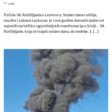
by
LUDI
Počela 34. Roštiljijada u Leskovcu: Sedam dana roštilja,
muzike i zabave Leskovac je i ove godine domaćin jedne od
najvećih turističko-ugostiteljskih manifestacija u Srbiji – 34.
Roštiljijade, koja će trajati sedam dana, do nedelje, 1. […]