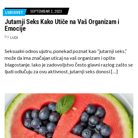
SEPTEMBAR 2, 2023
LUDISVET
Jutarnji Seks Kako Utiče na Vaš Organizam i
Emocije
by
LUDI
Seksualni odnos ujutru, ponekad poznat kao “jutarnji seks,”
može da ima značajan uticaj na vaš organizam i opšte
blagostanje. Iako je zadovoljstvo često glavni razlog zašto se
ljudi odlučuju za ovu aktivnost, jutarnji seks donosi […]