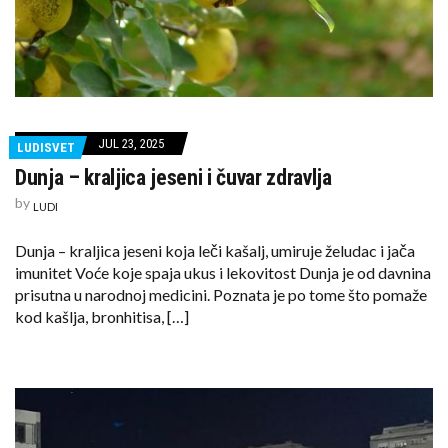
JUL 23, 2025
LUDISVET
Dunja – kraljica jeseni i čuvar zdravlja
by
LUDI
Dunja – kraljica jeseni koja leči kašalj, umiruje želudac i jača
imunitet Voće koje spaja ukus i lekovitost Dunja je od davnina
prisutna u narodnoj medicini. Poznata je po tome što pomaže
kod kašlja, bronhitisa, […]