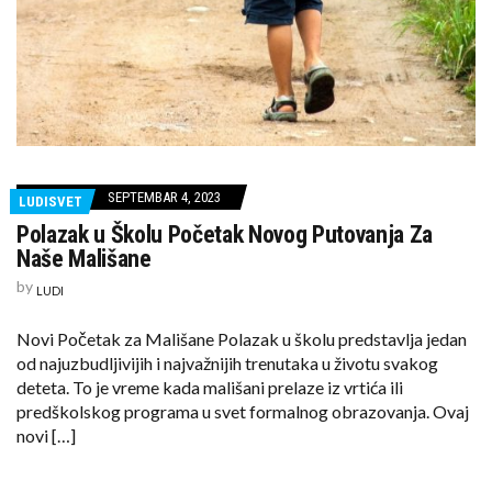
SEPTEMBAR 4, 2023
LUDISVET
Polazak u Školu Početak Novog Putovanja Za
Naše Mališane
by
LUDI
Novi Početak za Mališane Polazak u školu predstavlja jedan
od najuzbudljivijih i najvažnijih trenutaka u životu svakog
deteta. To je vreme kada mališani prelaze iz vrtića ili
predškolskog programa u svet formalnog obrazovanja. Ovaj
novi […]