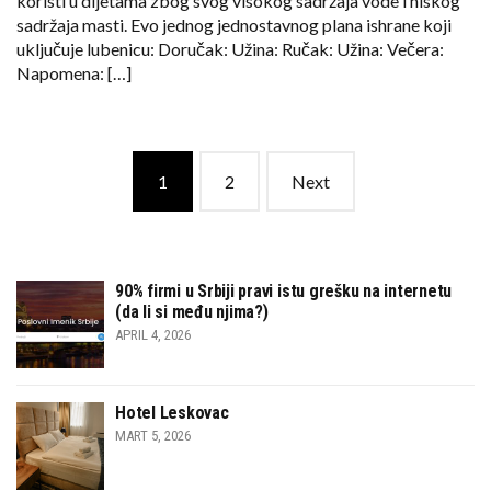
koristi u dijetama zbog svog visokog sadržaja vode i niskog
sadržaja masti. Evo jednog jednostavnog plana ishrane koji
uključuje lubenicu: Doručak: Užina: Ručak: Užina: Večera:
Napomena: […]
Posts
1
2
Next
navigation
90% firmi u Srbiji pravi istu grešku na internetu
(da li si među njima?)
APRIL 4, 2026
Hotel Leskovac
MART 5, 2026