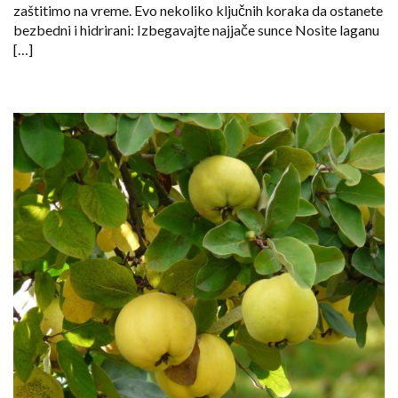
zaštitimo na vreme. Evo nekoliko ključnih koraka da ostanete
bezbedni i hidrirani: Izbegavajte najjače sunce Nosite laganu
[…]