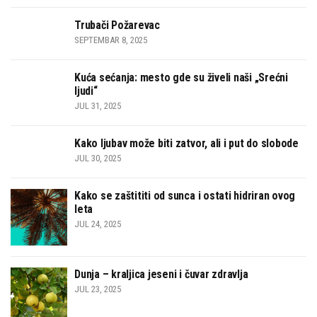
Trubači Požarevac
SEPTEMBAR 8, 2025
Kuća sećanja: mesto gde su živeli naši „Srećni
ljudi“
JUL 31, 2025
Kako ljubav može biti zatvor, ali i put do slobode
JUL 30, 2025
Kako se zaštititi od sunca i ostati hidriran ovog
leta
JUL 24, 2025
Dunja – kraljica jeseni i čuvar zdravlja
JUL 23, 2025