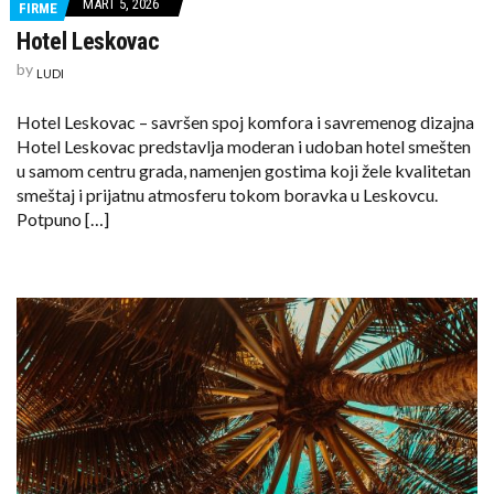
MART 5, 2026
FIRME
Hotel Leskovac
by
LUDI
Hotel Leskovac – savršen spoj komfora i savremenog dizajna
Hotel Leskovac predstavlja moderan i udoban hotel smešten
u samom centru grada, namenjen gostima koji žele kvalitetan
smeštaj i prijatnu atmosferu tokom boravka u Leskovcu.
Potpuno […]