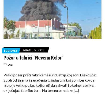
AVGUST 23, 2024
LUDISVET
Požar u fabrici “Nevena Kolor”
by
LUDI
Veliki požar preti fabrikama u industrijskoj zoni Leskovca:
Strah od širenja i zagađenja U industrijskoj zoni Leskovca
izbio je veliki požar, koji preti da zahvati i okolne fabrike,
uključujući fabriku Jura. Na terenu se nalaze […]