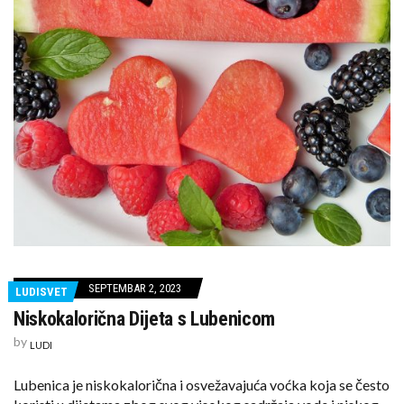
SEPTEMBAR 2, 2023
LUDISVET
Niskokalorična Dijeta s Lubenicom
by
LUDI
Lubenica je niskokalorična i osvežavajuća voćka koja se često