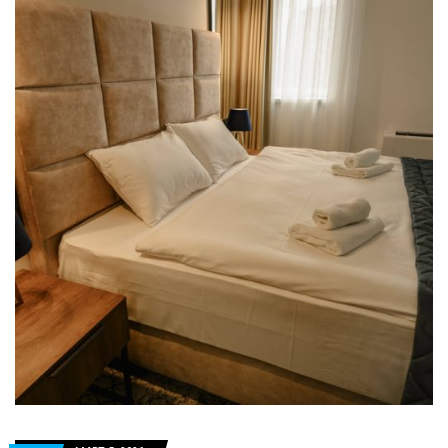
KAKO SE ZAŠTITITI OD SUNCA I OSTATI HIDRIRAN OVOG LETA
DUNJA – KRALJICA JESENI I ČUVAR ZDRAVLJA
IZRADA KAPIJA I OGRADA PO MERI – KVALITET, SIGURNOST I DUGOTRAJNOST
VODOINSTALATER NIŠ
RENT-A-CAR NIŠ, NAJAM VOZILA
SERVIS LIFTA SRBIJA
FRIŽIDER NA ELEKTRIČNOM TROTINETU – INOVACIJA U POKRETU
SANJA VUČIĆ NA TREĆOJ VEČERI ROŠTILJIJADE
POČELA ROŠTILJIJADA U LESKOVCU
POŽAR U FABRICI “NEVENA KOLOR”
KANJON REKE VUČJANKE
NEVREME U SELO KUKULOVCE PORED LESKOVCA
OŽIVITE SVOJU ŽURKU TRUBAČKIM FAZONIMA – TRUBACIBEOGRAD.CO.RS ČEKA DA “ZATRUBI” U VAŠEM STILU! ????
IZRADA SAJTA NIŠ
IZRADA SAJTA BEOGRAD
90% FIRMI U SRBIJI PRAVI ISTU GREŠKU NA INTERNETU (DA LI SI MEĐU NJIMA?)