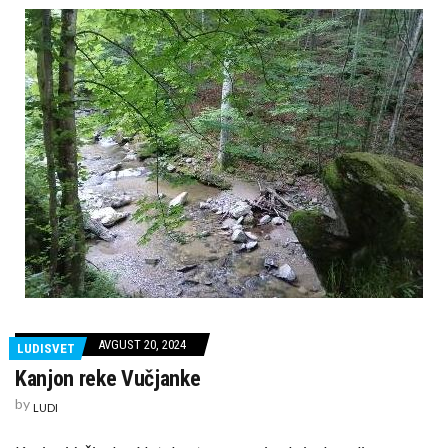
AVGUST 20, 2024
LUDISVET
Kanjon reke Vučjanke
by
LUDI