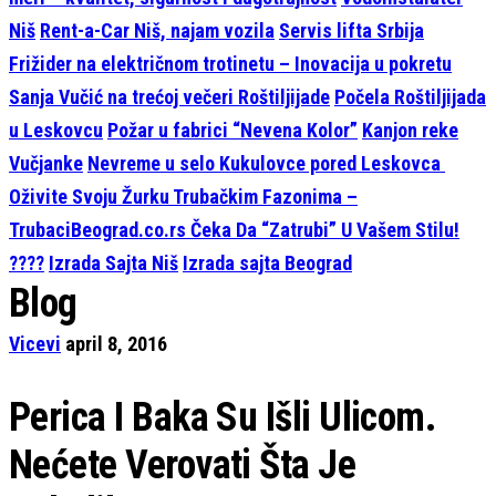
Niš
Rent-a-Car Niš, najam vozila
Servis lifta Srbija
Frižider na električnom trotinetu – Inovacija u pokretu
Sanja Vučić na trećoj večeri Roštiljijade
Počela Roštiljijada
u Leskovcu
Požar u fabrici “Nevena Kolor”
Kanjon reke
Vučjanke
Nevreme u selo Kukulovce pored Leskovca
Oživite Svoju Žurku Trubačkim Fazonima –
TrubaciBeograd.co.rs Čeka Da “Zatrubi” U Vašem Stilu!
????
Izrada Sajta Niš
Izrada sajta Beograd
Blog
Vicevi
april 8, 2016
Perica I Baka Su Išli Ulicom.
Nećete Verovati Šta Je