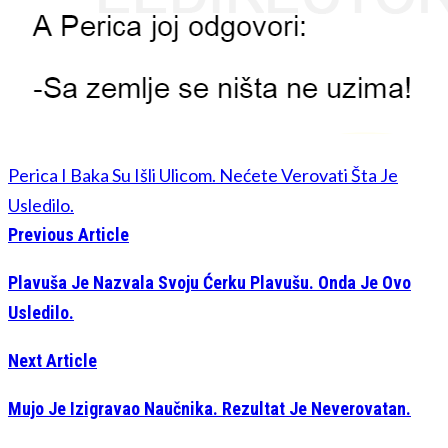
Perica I Baka Su Išli Ulicom. Nećete Verovati Šta Je
Usledilo.
Previous Article
Plavuša Je Nazvala Svoju Ćerku Plavušu. Onda Je Ovo
Usledilo.
Next Article
Mujo Je Izigravao Naučnika. Rezultat Je Neverovatan.