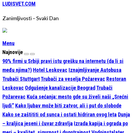
LUDISVET.COM
Zanimljivosti – Svaki Dan
Menu
Najnovije
90% firmi u Srbiji pravi istu grešku na internetu (da li si
među njima?)
Hotel Leskovac
Iznajmljivanje Autobusa
Trubači Stuttgart
Trubači za veselja Požarevac
Restoran
Leskovac
Odgušenje kanalizacije Beograd
Trubači
Požarevac
Kuća sećanja: mesto gde su živeli naši „Srećni
ljudi“
Kako ljubav može biti zatvor, ali i put do slobode
Kako se zaštititi od sunca i ostati hidriran ovog leta
Dunja
– kraljica jeseni i čuvar zdravlja
Izrada kapija i ograda po
meri – kvalitet, sigurnost i dugotrajnost
Vodoinstalater