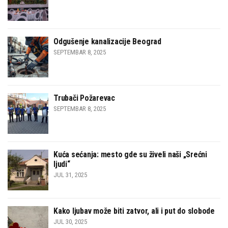
Odgušenje kanalizacije Beograd
SEPTEMBAR 8, 2025
Trubači Požarevac
SEPTEMBAR 8, 2025
Kuća sećanja: mesto gde su živeli naši „Srećni
ljudi“
JUL 31, 2025
Kako ljubav može biti zatvor, ali i put do slobode
JUL 30, 2025