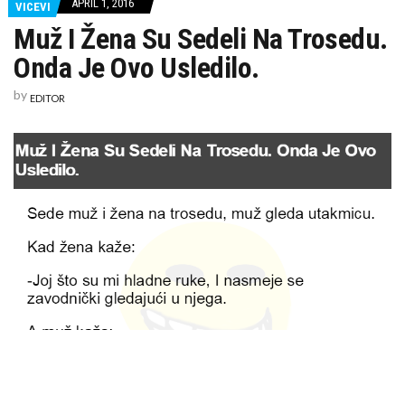
APRIL 1, 2016
VICEVI
KAKO LJUBAV MOŽE BITI ZATVOR, ALI I PUT DO SLOBODE
KAKO SE ZAŠTITITI OD SUNCA I OSTATI HIDRIRAN OVOG LETA
Muž I Žena Su Sedeli Na Trosedu.
DUNJA – KRALJICA JESENI I ČUVAR ZDRAVLJA
Onda Je Ovo Usledilo.
IZRADA KAPIJA I OGRADA PO MERI – KVALITET, SIGURNOST I DUGOTRAJNOST
VODOINSTALATER NIŠ
by
EDITOR
RENT-A-CAR NIŠ, NAJAM VOZILA
SERVIS LIFTA SRBIJA
FRIŽIDER NA ELEKTRIČNOM TROTINETU – INOVACIJA U POKRETU
SANJA VUČIĆ NA TREĆOJ VEČERI ROŠTILJIJADE
POČELA ROŠTILJIJADA U LESKOVCU
POŽAR U FABRICI “NEVENA KOLOR”
KANJON REKE VUČJANKE
NEVREME U SELO KUKULOVCE PORED LESKOVCA
OŽIVITE SVOJU ŽURKU TRUBAČKIM FAZONIMA – TRUBACIBEOGRAD.CO.RS ČEKA DA “ZATRUBI” U VAŠEM STILU! ????
IZRADA SAJTA NIŠ
IZRADA SAJTA BEOGRAD
90% FIRMI U SRBIJI PRAVI ISTU GREŠKU NA INTERNETU (DA LI SI MEĐU NJIMA?)