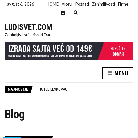
avgust 6, 2026
HOME
Vicevi
Poznati
Zanimljivosti
Firme
E
x
p
LUDISVET.COM
a
n
Zanimljivosti – Svaki Dan
d
s
e
a
r
c
h
f
MENU
IZRADA SAJTA BEOGRAD
o
r
90% FIRMI U SRBIJI PRAVI ISTU GREŠKU NA INTERNETU (DA LI SI MEĐU NJIMA?)
m
NAJNOVIJE
HOTEL LESKOVAC
IZNAJMLJIVANJE AUTOBUSA
TRUBAČI STUTTGART
TRUBAČI ZA VESELJA POŽAREVAC
Blog
RESTORAN LESKOVAC
ODGUŠENJE KANALIZACIJE BEOGRAD
TRUBAČI POŽAREVAC
KUĆA SEĆANJA: MESTO GDE SU ŽIVELI NAŠI „SREĆNI LJUDI“