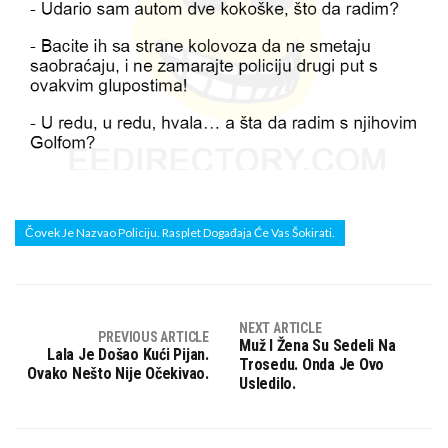
Čovek Je Nazvao Policiju. Rasplet Događaja Će Vas Šokirati.
NEXT ARTICLE
PREVIOUS ARTICLE
Muž I Žena Su Sedeli Na
Lala Je Došao Kući Pijan.
Trosedu. Onda Je Ovo
Ovako Nešto Nije Očekivao.
Usledilo.