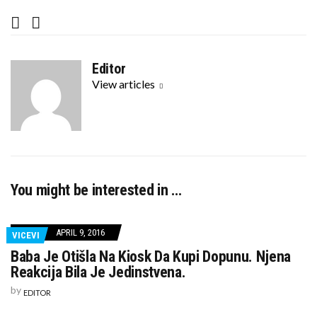
F
T
a
w
c
i
Editor
e
t
View articles
b
t
o
e
o
r
k
You might be interested in …
APRIL 9, 2016
VICEVI
Baba Je Otišla Na Kiosk Da Kupi Dopunu. Njena
Reakcija Bila Je Jedinstvena.
by
EDITOR