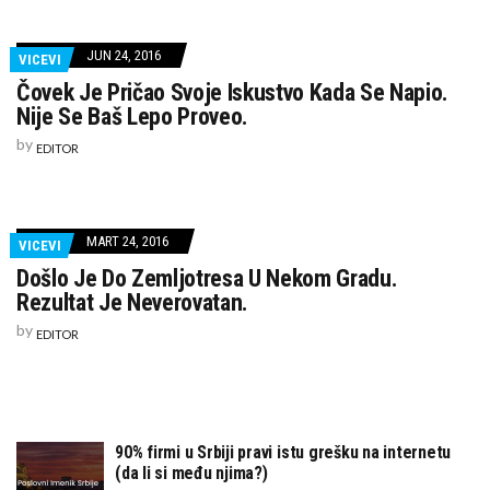
JUN 24, 2016
VICEVI
Čovek Je Pričao Svoje Iskustvo Kada Se Napio.
Nije Se Baš Lepo Proveo.
by
EDITOR
MART 24, 2016
VICEVI
Došlo Je Do Zemljotresa U Nekom Gradu.
Rezultat Je Neverovatan.
by
EDITOR
90% firmi u Srbiji pravi istu grešku na internetu
(da li si među njima?)