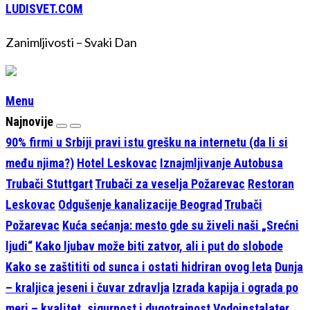
LUDISVET.COM
Zanimljivosti – Svaki Dan
Menu
Najnovije
90% firmi u Srbiji pravi istu grešku na internetu (da li si
među njima?)
Hotel Leskovac
Iznajmljivanje Autobusa
Trubači Stuttgart
Trubači za veselja Požarevac
Restoran
Leskovac
Odgušenje kanalizacije Beograd
Trubači
Požarevac
Kuća sećanja: mesto gde su živeli naši „Srećni
ljudi“
Kako ljubav može biti zatvor, ali i put do slobode
Kako se zaštititi od sunca i ostati hidriran ovog leta
Dunja
– kraljica jeseni i čuvar zdravlja
Izrada kapija i ograda po
meri – kvalitet, sigurnost i dugotrajnost
Vodoinstalater