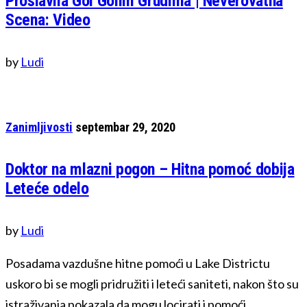
Proslavila Gol Golim Grudima | Neverovatna
Scena: Video
by
Ludi
Zanimljivosti
septembar 29, 2020
Doktor na mlazni pogon – Hitna pomoć dobija
Leteće odelo
by
Ludi
Posadama vazdušne hitne pomoći u Lake Districtu
uskoro bi se mogli pridružiti i leteći saniteti, nakon što su
istraživanja pokazala da mogu locirati i pomoći