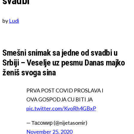
svadbi
by
Ludi
Smešni snimak sa jedne od svadbi u
Srbiji – Veselje uz pesmu Danas majko
ženiš svoga sina
PRVA POST COVID PROSLAVA I
OVA GOSPODJA CU BITI JA
pic.twitter.com/KvoRh4GBxP
— Тасомир (@nijetasomir)
November 25, 2020