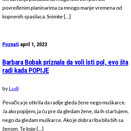
povređenim planinarima za mnogo manje vremena od
kopnenih spasilaca. Snimke […]
Poznati
april 1, 2023
Barbara Bobak priznala da voli isti pol, evo šta
radi kada POPIJE
by
Ludi
Pevačica je otkrila da radije gleda žene nego muškarce.
Ja ako popijem, ja ću pre da gledam žene, da ih startujem,
nego da gledam muškarce. Ako je dobra riba bila bih sa
ženom. Te koje […]