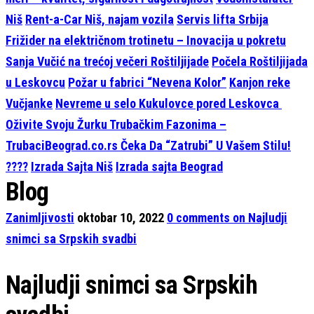
Niš
Rent-a-Car Niš, najam vozila
Servis lifta Srbija
Frižider na električnom trotinetu – Inovacija u pokretu
Sanja Vučić na trećoj večeri Roštiljijade
Počela Roštiljijada
u Leskovcu
Požar u fabrici “Nevena Kolor”
Kanjon reke
Vučjanke
Nevreme u selo Kukulovce pored Leskovca
Oživite Svoju Žurku Trubačkim Fazonima –
TrubaciBeograd.co.rs Čeka Da “Zatrubi” U Vašem Stilu!
????
Izrada Sajta Niš
Izrada sajta Beograd
Blog
Zanimljivosti
oktobar 10, 2022
0
comments on Najludji
snimci sa Srpskih svadbi
Najludji snimci sa Srpskih