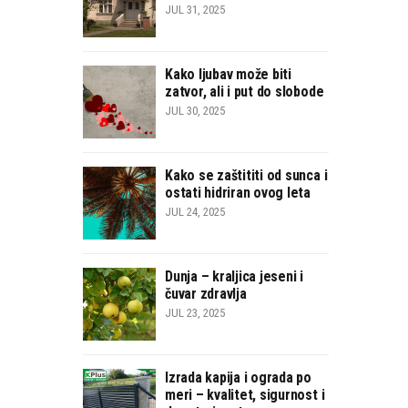
JUL 31, 2025
Kako ljubav može biti
zatvor, ali i put do slobode
JUL 30, 2025
Kako se zaštititi od sunca i
ostati hidriran ovog leta
JUL 24, 2025
Dunja – kraljica jeseni i
čuvar zdravlja
JUL 23, 2025
Izrada kapija i ograda po
meri – kvalitet, sigurnost i