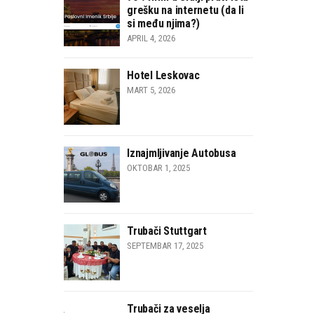
grešku na internetu (da li
si među njima?)
APRIL 4, 2026
Hotel Leskovac
MART 5, 2026
Iznajmljivanje Autobusa
OKTOBAR 1, 2025
Trubači Stuttgart
SEPTEMBAR 17, 2025
Trubači za veselja