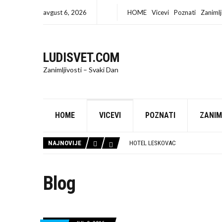
avgust 6, 2026
HOME
Vicevi
Poznati
Zanimlj
LUDISVET.COM
Zanimljivosti – Svaki Dan
HOME
VICEVI
POZNATI
ZANIM
IZRADA SAJTA BEOGRAD
90% FIRMI U SRBIJI PRAVI ISTU GR
NAJNOVIJE
HOTEL LESKOVAC
IZNAJMLJIVANJE AUTOBUSA
TRUBAČI STUTTGART
TRUBAČI ZA VESELJA POŽAREVAC
Blog
RESTORAN LESKOVAC
ODGUŠENJE KANALIZACIJE BEOGR
TRUBAČI POŽAREVAC
KUĆA SEĆANJA: MESTO GDE SU ŽIVE