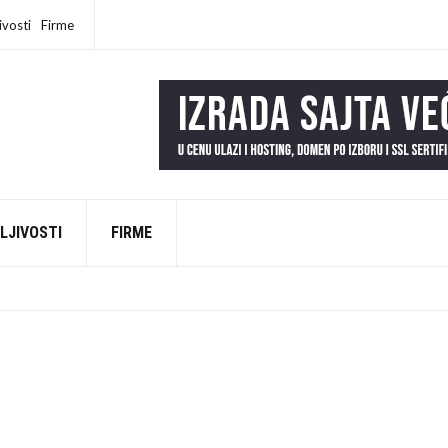
ivosti
Firme
LJIVOSTI
FIRME
EŠKU NA INTERNETU (DA LI SI MEĐU NJIMA?)
AD
LI NAŠI „SREĆNI LJUDI“