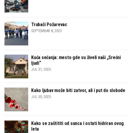
Trubači Požarevac
SEPTEMBAR 8, 2025
Kuća sećanja: mesto gde su živeli naši „Srećni
ljudi“
JUL 31, 2025
Kako ljubav može biti zatvor, ali i put do slobode
JUL 30, 2025
Kako se zaštititi od sunca i ostati hidriran ovog
leta