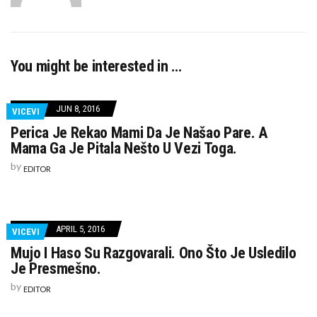
k
You might be interested in …
JUN 8, 2016
VICEVI
Perica Je Rekao Mami Da Je Našao Pare. A
Mama Ga Je Pitala Nešto U Vezi Toga.
by
EDITOR
APRIL 5, 2016
VICEVI
Mujo I Haso Su Razgovarali. Ono Što Je Usledilo
Je Presmešno.
by
EDITOR