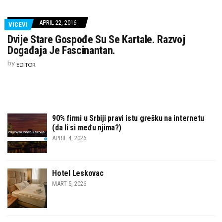
APRIL 22, 2016
VICEVI
Dvije Stare Gospođe Su Se Kartale. Razvoj
Događaja Je Fascinantan.
by
EDITOR
90% firmi u Srbiji pravi istu grešku na internetu
(da li si među njima?)
APRIL 4, 2026
Hotel Leskovac
MART 5, 2026