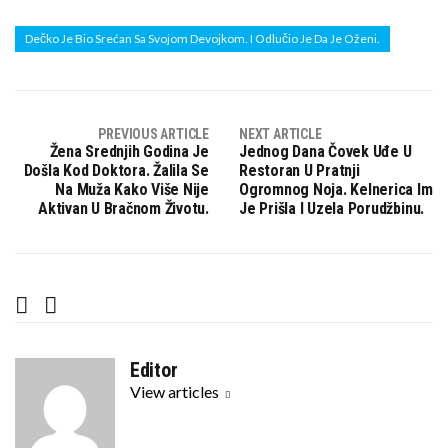
Dečko Je Bio Srećan Sa Svojom Devojkom. I Odlučio Je Da Je Oženi.
PREVIOUS ARTICLE
NEXT ARTICLE
Žena Srednjih Godina Je
Jednog Dana Čovek Uđe U
Došla Kod Doktora. Žalila Se
Restoran U Pratnji
Na Muža Kako Više Nije
Ogromnog Noja. Kelnerica Im
Aktivan U Bračnom Životu.
Je Prišla I Uzela Porudžbinu.
F
T
a
w
c
i
Editor
e
t
View articles
b
t
o
e
o
r