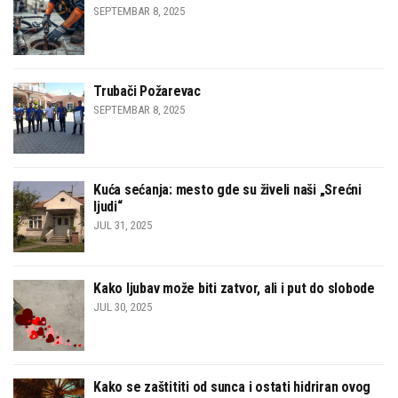
SEPTEMBAR 8, 2025
Trubači Požarevac
SEPTEMBAR 8, 2025
Kuća sećanja: mesto gde su živeli naši „Srećni
ljudi“
JUL 31, 2025
Kako ljubav može biti zatvor, ali i put do slobode
JUL 30, 2025
Kako se zaštititi od sunca i ostati hidriran ovog