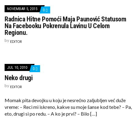
NOVEMBAR 5, 2015
COMMENTS
0
ON
Radnica Hitne Pomoći Maja Paunović Statusom
RADNICA
HITNE
Na Facebooku Pokrenula Lavinu U Celom
POMOĆI
Regionu.
MAJA
PAUNOVIĆ
by
EDITOR
STATUSOM
NA
FACEBOOKU
POKRENULA
LAVINU
U
JUL 10, 2010
COMMENTS
0
CELOM
ON
REGIONU.
Neko drugi
NEKO
DRUGI
by
EDITOR
Momak pita devojku u koju je nesrećno zaljubljen već duže
vreme: – Reci mi iskreno, kakve su moje šanse kod tebe? – Pa,
eto, drugi si po redu. – A ko je prvi? – Bilo […]