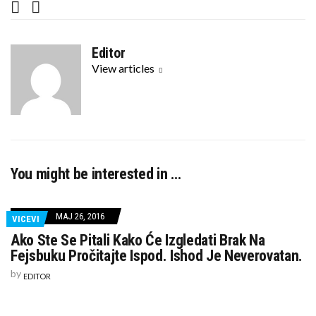
F
T
a
w
c
i
Editor
e
t
View articles
b
t
o
e
o
r
k
You might be interested in …
MAJ 26, 2016
VICEVI
Ako Ste Se Pitali Kako Će Izgledati Brak Na
Fejsbuku Pročitajte Ispod. Ishod Je Neverovatan.
by
EDITOR