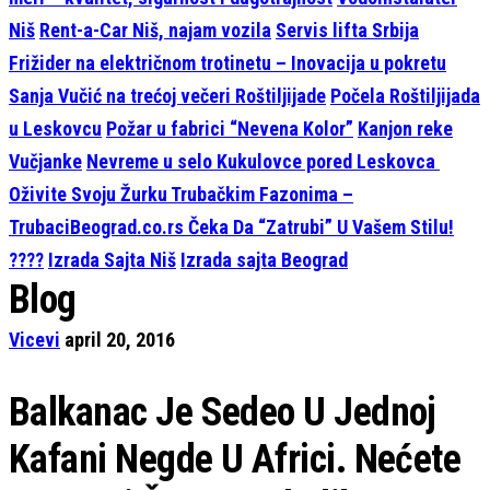
Niš
Rent-a-Car Niš, najam vozila
Servis lifta Srbija
Frižider na električnom trotinetu – Inovacija u pokretu
Sanja Vučić na trećoj večeri Roštiljijade
Počela Roštiljijada
u Leskovcu
Požar u fabrici “Nevena Kolor”
Kanjon reke
Vučjanke
Nevreme u selo Kukulovce pored Leskovca
Oživite Svoju Žurku Trubačkim Fazonima –
TrubaciBeograd.co.rs Čeka Da “Zatrubi” U Vašem Stilu!
????
Izrada Sajta Niš
Izrada sajta Beograd
Blog
Vicevi
april 20, 2016
Balkanac Je Sedeo U Jednoj
Kafani Negde U Africi. Nećete