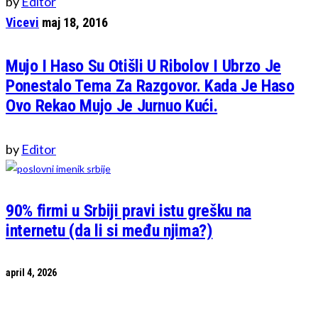
by
Editor
Vicevi
maj 18, 2016
Mujo I Haso Su Otišli U Ribolov I Ubrzo Je
Ponestalo Tema Za Razgovor. Kada Je Haso
Ovo Rekao Mujo Je Jurnuo Kući.
by
Editor
90% firmi u Srbiji pravi istu grešku na
internetu (da li si među njima?)
april 4, 2026