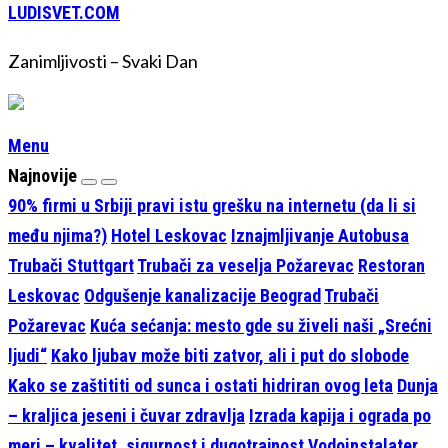
LUDISVET.COM
Zanimljivosti – Svaki Dan
Menu
Najnovije
90% firmi u Srbiji pravi istu grešku na internetu (da li si
među njima?)
Hotel Leskovac
Iznajmljivanje Autobusa
Trubači Stuttgart
Trubači za veselja Požarevac
Restoran
Leskovac
Odgušenje kanalizacije Beograd
Trubači
Požarevac
Kuća sećanja: mesto gde su živeli naši „Srećni
ljudi“
Kako ljubav može biti zatvor, ali i put do slobode
Kako se zaštititi od sunca i ostati hidriran ovog leta
Dunja
– kraljica jeseni i čuvar zdravlja
Izrada kapija i ograda po
meri – kvalitet, sigurnost i dugotrajnost
Vodoinstalater