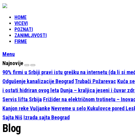
HOME
VICEVI
POZNATI
ZANIMLJIVOSTI
FIRME
Menu
Najnovije
90% firmi u Srbiji pravi istu grešku na internetu (da li si m
Odgušenje kanalizacije Beograd
Trubači Požarevac
Kuća seć
i ostati hidriran ovog leta
Dunja – kraljica jeseni i čuvar zdr
Servis lifta Srbija
Frižider na električnom trotinetu – Inova
Kanjon reke Vučjanke
Nevreme u selo Kukulovce pored Le
Sajta Niš
Izrada sajta Beograd
Blog