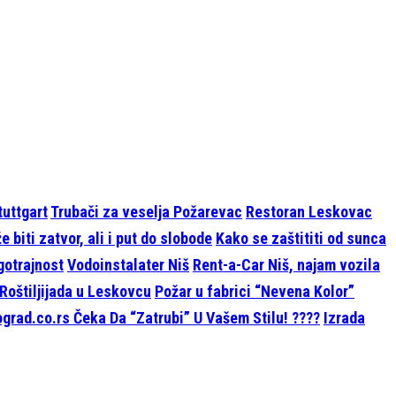
tuttgart
Trubači za veselja Požarevac
Restoran Leskovac
 biti zatvor, ali i put do slobode
Kako se zaštititi od sunca
ugotrajnost
Vodoinstalater Niš
Rent-a-Car Niš, najam vozila
Roštiljijada u Leskovcu
Požar u fabrici “Nevena Kolor”
grad.co.rs Čeka Da “Zatrubi” U Vašem Stilu! ????
Izrada