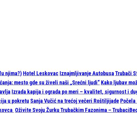
eđu njima?)
Hotel Leskovac
Iznajmljivanje Autobusa
Trubači S
anja: mesto gde su živeli naši „Srećni ljudi“
Kako ljubav može
avlja
Izrada kapija i ograda po meri – kvalitet, sigurnost i d
cija u pokretu
Sanja Vučić na trećoj večeri Roštiljijade
Počela 
skovca
Oživite Svoju Žurku Trubačkim Fazonima – TrubaciBeo