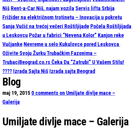
Niš
Rent-a-Car Niš, najam vozila
Servis lifta Srbija
Frižider na električnom trotinetu – Inovacija u pokretu
Sanja Vučić na trećoj večeri Roštiljijade
Počela Roštiljijada
u Leskovcu
Požar u fabrici “Nevena Kolor”
Kanjon reke
Vučjanke
Nevreme u selo Kukulovce pored Leskovca
Oživite Svoju Žurku Trubačkim Fazonima –
TrubaciBeograd.co.rs Čeka Da “Zatrubi” U Vašem Stilu!
????
Izrada Sajta Niš
Izrada sajta Beograd
Blog
maj 19, 2015
0
comments on Umiljate divlje mace –
Galerija
Umiljate divlje mace – Galerija