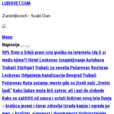
LUDISVET.COM
Zanimljivosti – Svaki Dan
Menu
Najnovije
90% firmi u Srbiji pravi istu grešku na internetu (da li si
među njima?)
Hotel Leskovac
Iznajmljivanje Autobusa
Trubači Stuttgart
Trubači za veselja Požarevac
Restoran
Leskovac
Odgušenje kanalizacije Beograd
Trubači
Požarevac
Kuća sećanja: mesto gde su živeli naši „Srećni
ljudi“
Kako ljubav može biti zatvor, ali i put do slobode
Kako se zaštititi od sunca i ostati hidriran ovog leta
Dunja
– kraljica jeseni i čuvar zdravlja
Izrada kapija i ograda po
meri – kvalitet, sigurnost i dugotrajnost
Vodoinstalater