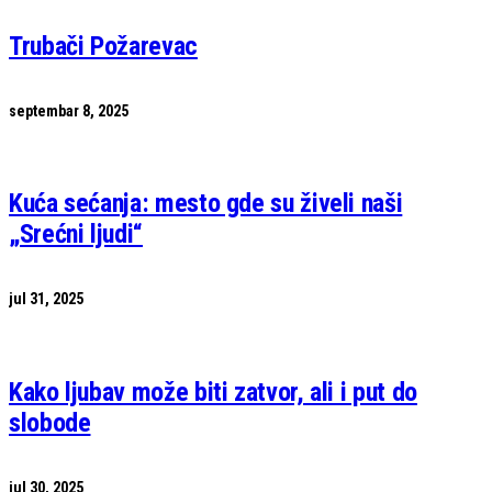
Trubači Požarevac
septembar 8, 2025
Kuća sećanja: mesto gde su živeli naši
„Srećni ljudi“
jul 31, 2025
Kako ljubav može biti zatvor, ali i put do
slobode
jul 30, 2025