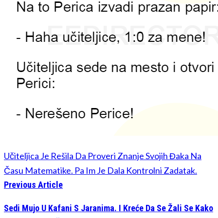
Učiteljica Je Rešila Da Proveri Znanje Svojih Đaka Na
Času Matematike. Pa Im Je Dala Kontrolni Zadatak.
Previous Article
Sedi Mujo U Kafani S Jaranima. I Kreće Da Se Žali Se Kako