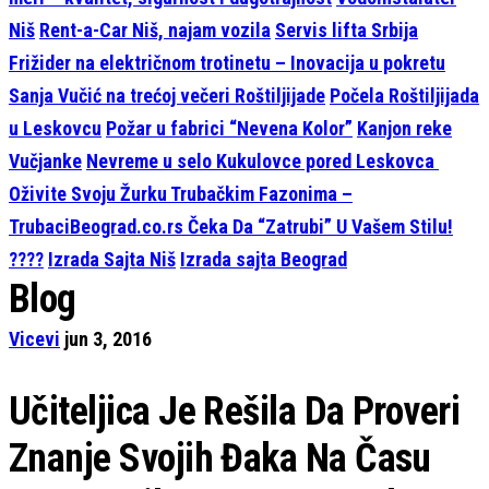
Niš
Rent-a-Car Niš, najam vozila
Servis lifta Srbija
Frižider na električnom trotinetu – Inovacija u pokretu
Sanja Vučić na trećoj večeri Roštiljijade
Počela Roštiljijada
u Leskovcu
Požar u fabrici “Nevena Kolor”
Kanjon reke
Vučjanke
Nevreme u selo Kukulovce pored Leskovca
Oživite Svoju Žurku Trubačkim Fazonima –
TrubaciBeograd.co.rs Čeka Da “Zatrubi” U Vašem Stilu!
????
Izrada Sajta Niš
Izrada sajta Beograd
Blog
Vicevi
jun 3, 2016
Učiteljica Je Rešila Da Proveri
Znanje Svojih Đaka Na Času