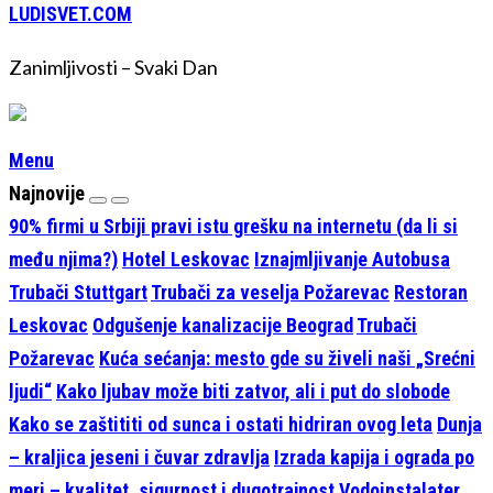
LUDISVET.COM
Zanimljivosti – Svaki Dan
Menu
Najnovije
90% firmi u Srbiji pravi istu grešku na internetu (da li si
među njima?)
Hotel Leskovac
Iznajmljivanje Autobusa
Trubači Stuttgart
Trubači za veselja Požarevac
Restoran
Leskovac
Odgušenje kanalizacije Beograd
Trubači
Požarevac
Kuća sećanja: mesto gde su živeli naši „Srećni
ljudi“
Kako ljubav može biti zatvor, ali i put do slobode
Kako se zaštititi od sunca i ostati hidriran ovog leta
Dunja
– kraljica jeseni i čuvar zdravlja
Izrada kapija i ograda po
meri – kvalitet, sigurnost i dugotrajnost
Vodoinstalater