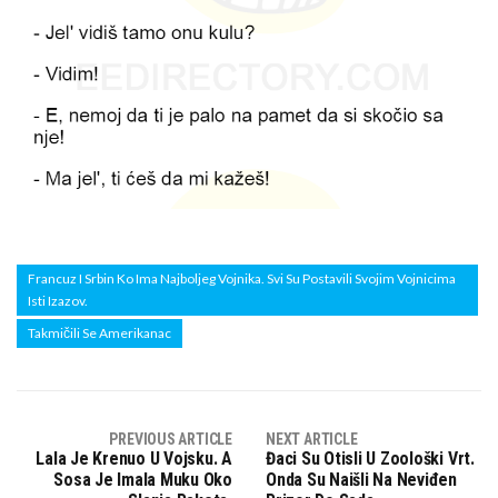
Francuz I Srbin Ko Ima Najboljeg Vojnika. Svi Su Postavili Svojim Vojnicima
Isti Izazov.
Takmičili Se Amerikanac
PREVIOUS ARTICLE
NEXT ARTICLE
Lala Je Krenuo U Vojsku. A
Đaci Su Otisli U Zoološki Vrt.
Sosa Je Imala Muku Oko
Onda Su Naišli Na Neviđen