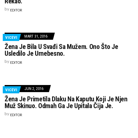
Rekao.
by
EDITOR
MART 31, 2016
VICEVI
Žena Je Bila U Svađi Sa Mužem. Ono Što Je
Usledilo Je Urnebesno.
by
EDITOR
JUN 2, 2016
VICEVI
Žena Je Primetila Dlaku Na Kaputu Koji Je Njen
Muž Skinuo. Odmah Ga Je Upitala Čija Je.
by
EDITOR