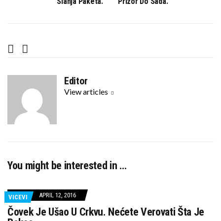
Slanja Paketa.
Prizor Do Sada.
F
T
a
w
c
i
Editor
e
t
View articles
b
t
o
e
o
r
k
You might be interested in …
APRIL 12, 2016
VICEVI
Čovek Je Ušao U Crkvu. Nećete Verovati Šta Je