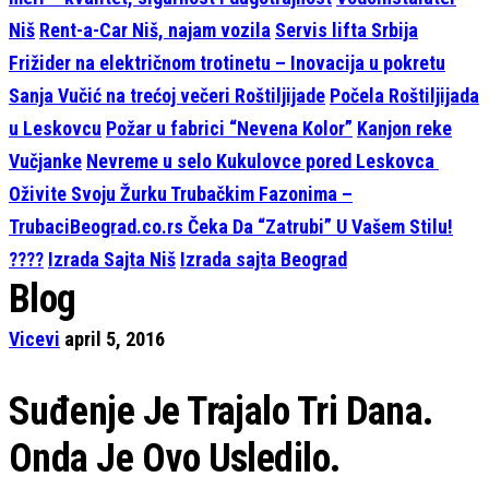
Niš
Rent-a-Car Niš, najam vozila
Servis lifta Srbija
Frižider na električnom trotinetu – Inovacija u pokretu
Sanja Vučić na trećoj večeri Roštiljijade
Počela Roštiljijada
u Leskovcu
Požar u fabrici “Nevena Kolor”
Kanjon reke
Vučjanke
Nevreme u selo Kukulovce pored Leskovca
Oživite Svoju Žurku Trubačkim Fazonima –
TrubaciBeograd.co.rs Čeka Da “Zatrubi” U Vašem Stilu!
????
Izrada Sajta Niš
Izrada sajta Beograd
Blog
Vicevi
april 5, 2016
Suđenje Je Trajalo Tri Dana.
Onda Je Ovo Usledilo.