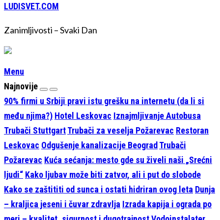
LUDISVET.COM
Zanimljivosti – Svaki Dan
Menu
Najnovije
90% firmi u Srbiji pravi istu grešku na internetu (da li si
među njima?)
Hotel Leskovac
Iznajmljivanje Autobusa
Trubači Stuttgart
Trubači za veselja Požarevac
Restoran
Leskovac
Odgušenje kanalizacije Beograd
Trubači
Požarevac
Kuća sećanja: mesto gde su živeli naši „Srećni
ljudi“
Kako ljubav može biti zatvor, ali i put do slobode
Kako se zaštititi od sunca i ostati hidriran ovog leta
Dunja
– kraljica jeseni i čuvar zdravlja
Izrada kapija i ograda po
meri – kvalitet, sigurnost i dugotrajnost
Vodoinstalater