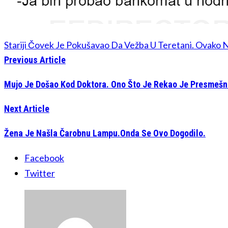
Stariji Čovek Je Pokušavao Da Vežba U Teretani. Ovako 
Previous Article
Mujo Je Došao Kod Doktora. Ono Što Je Rekao Je Presmešn
Next Article
Žena Je Našla Čarobnu Lampu.Onda Se Ovo Dogodilo.
Facebook
Twitter