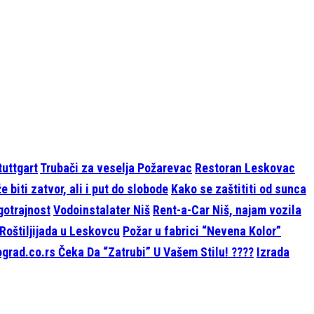
tuttgart
Trubači za veselja Požarevac
Restoran Leskovac
 biti zatvor, ali i put do slobode
Kako se zaštititi od sunca
ugotrajnost
Vodoinstalater Niš
Rent-a-Car Niš, najam vozila
Roštiljijada u Leskovcu
Požar u fabrici “Nevena Kolor”
grad.co.rs Čeka Da “Zatrubi” U Vašem Stilu! ????
Izrada