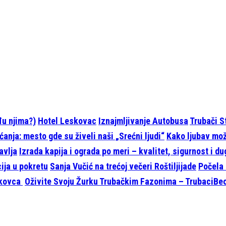
eđu njima?)
Hotel Leskovac
Iznajmljivanje Autobusa
Trubači S
anja: mesto gde su živeli naši „Srećni ljudi“
Kako ljubav može
avlja
Izrada kapija i ograda po meri – kvalitet, sigurnost i d
cija u pokretu
Sanja Vučić na trećoj večeri Roštiljijade
Počela 
skovca
Oživite Svoju Žurku Trubačkim Fazonima – TrubaciBeo