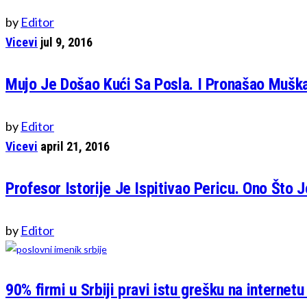
by
Editor
Vicevi
jul 9, 2016
Mujo Je Došao Kući Sa Posla. I Pronašao Muška
by
Editor
Vicevi
april 21, 2016
Profesor Istorije Je Ispitivao Pericu. Ono Što 
by
Editor
90% firmi u Srbiji pravi istu grešku na internetu