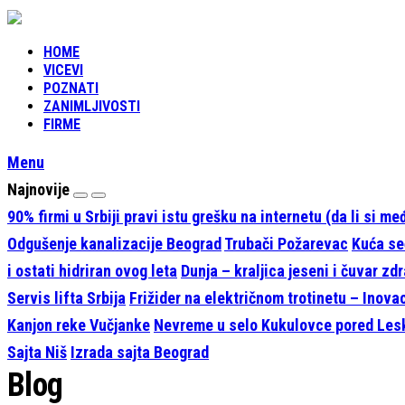
HOME
VICEVI
POZNATI
ZANIMLJIVOSTI
FIRME
Menu
Najnovije
90% firmi u Srbiji pravi istu grešku na internetu (da li si m
Odgušenje kanalizacije Beograd
Trubači Požarevac
Kuća seć
i ostati hidriran ovog leta
Dunja – kraljica jeseni i čuvar zdr
Servis lifta Srbija
Frižider na električnom trotinetu – Inova
Kanjon reke Vučjanke
Nevreme u selo Kukulovce pored Le
Sajta Niš
Izrada sajta Beograd
Blog