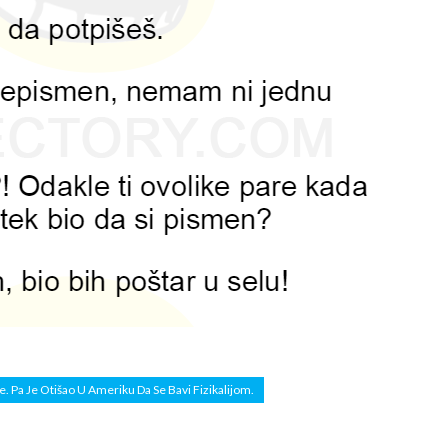
. Pa Je Otišao U Ameriku Da Se Bavi Fizikalijom.