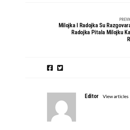
PREVI
Milojka I Radojka Su Razgovar
Radojka Pitala Milojku K
R
F
T
a
w
c
i
e
t
b
t
Editor
View articles
o
e
o
r
k