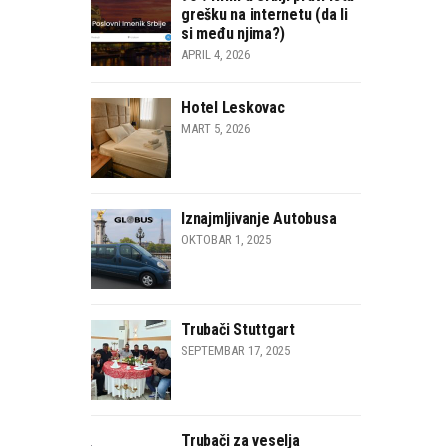
grešku na internetu (da li
si među njima?)
APRIL 4, 2026
Hotel Leskovac
MART 5, 2026
Iznajmljivanje Autobusa
OKTOBAR 1, 2025
Trubači Stuttgart
SEPTEMBAR 17, 2025
Trubači za veselja