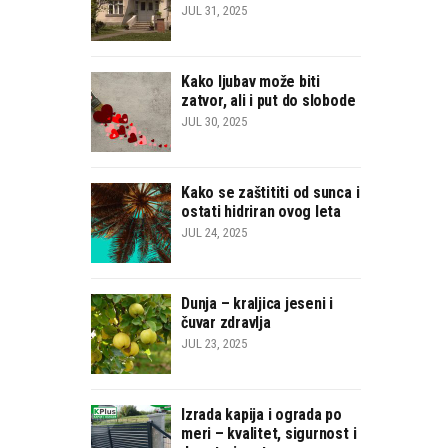
JUL 31, 2025
Kako ljubav može biti
zatvor, ali i put do slobode
JUL 30, 2025
Kako se zaštititi od sunca i
ostati hidriran ovog leta
JUL 24, 2025
Dunja – kraljica jeseni i
čuvar zdravlja
JUL 23, 2025
Izrada kapija i ograda po
meri – kvalitet, sigurnost i