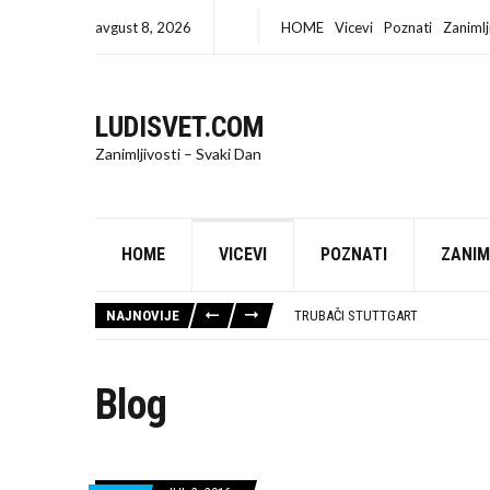
avgust 8, 2026
HOME
Vicevi
Poznati
Zanimlj
LUDISVET.COM
Zanimljivosti – Svaki Dan
IZRADA SAJTA BEOGRAD
90% FIRMI U SRBIJI PRAVI ISTU 
HOME
VICEVI
POZNATI
ZANIM
HOTEL LESKOVAC
IZNAJMLJIVANJE AUTOBUSA
NAJNOVIJE
TRUBAČI STUTTGART
TRUBAČI ZA VESELJA POŽAREVAC
RESTORAN LESKOVAC
ODGUŠENJE KANALIZACIJE BEOG
Blog
TRUBAČI POŽAREVAC
KUĆA SEĆANJA: MESTO GDE SU ŽIV
KAKO LJUBAV MOŽE BITI ZATVOR, 
KAKO SE ZAŠTITITI OD SUNCA I O