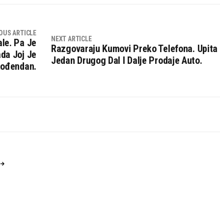
OUS ARTICLE
NEXT ARTICLE
ale. Pa Je
Razgovaraju Kumovi Preko Telefona. Upita
ada Joj Je
Jedan Drugog Dal I Dalje Prodaje Auto.
ođendan.