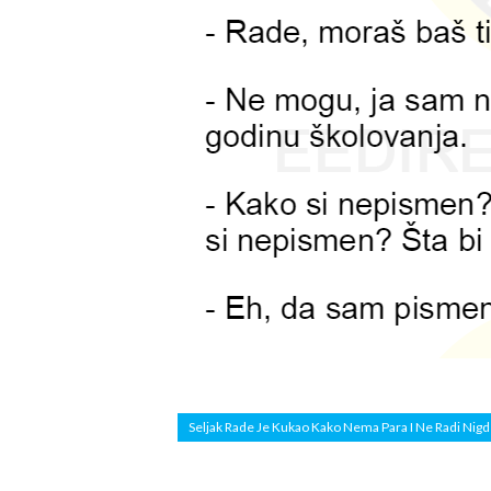
Seljak Rade Je Kukao Kako Nema Para I Ne Radi Nigde