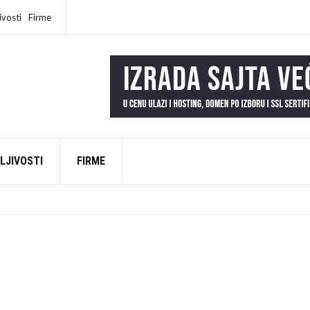
ivosti
Firme
GREŠKU NA INTERNETU (DA LI SI MEĐU NJIMA?)
LJIVOSTI
FIRME
RAD
ELI NAŠI „SREĆNI LJUDI“
ALI I PUT DO SLOBODE
STATI HIDRIRAN OVOG LETA