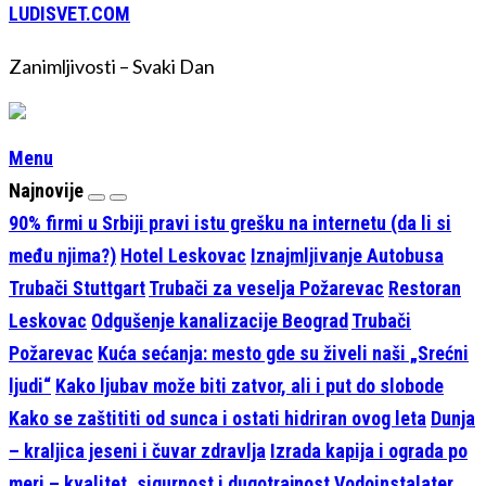
LUDISVET.COM
Zanimljivosti – Svaki Dan
Menu
Najnovije
90% firmi u Srbiji pravi istu grešku na internetu (da li si
među njima?)
Hotel Leskovac
Iznajmljivanje Autobusa
Trubači Stuttgart
Trubači za veselja Požarevac
Restoran
Leskovac
Odgušenje kanalizacije Beograd
Trubači
Požarevac
Kuća sećanja: mesto gde su živeli naši „Srećni
ljudi“
Kako ljubav može biti zatvor, ali i put do slobode
Kako se zaštititi od sunca i ostati hidriran ovog leta
Dunja
– kraljica jeseni i čuvar zdravlja
Izrada kapija i ograda po
meri – kvalitet, sigurnost i dugotrajnost
Vodoinstalater