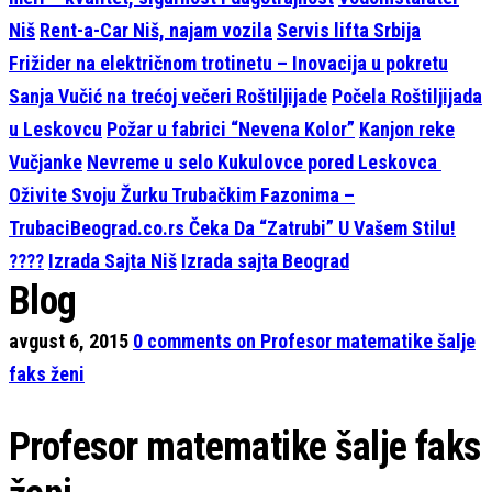
Niš
Rent-a-Car Niš, najam vozila
Servis lifta Srbija
Frižider na električnom trotinetu – Inovacija u pokretu
Sanja Vučić na trećoj večeri Roštiljijade
Počela Roštiljijada
u Leskovcu
Požar u fabrici “Nevena Kolor”
Kanjon reke
Vučjanke
Nevreme u selo Kukulovce pored Leskovca
Oživite Svoju Žurku Trubačkim Fazonima –
TrubaciBeograd.co.rs Čeka Da “Zatrubi” U Vašem Stilu!
????
Izrada Sajta Niš
Izrada sajta Beograd
Blog
avgust 6, 2015
0
comments on Profesor matematike šalje
faks ženi
Profesor matematike šalje faks