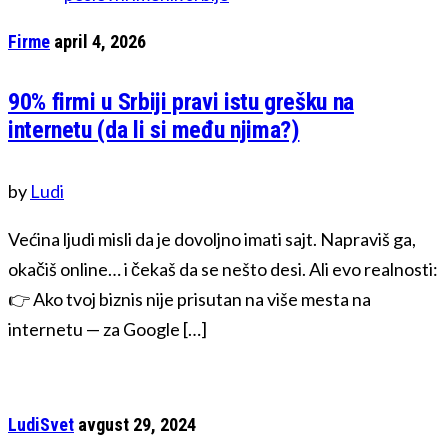
Firme
april 4, 2026
90% firmi u Srbiji pravi istu grešku na
internetu (da li si među njima?)
by
Ludi
Većina ljudi misli da je dovoljno imati sajt. Napraviš ga,
okačiš online… i čekaš da se nešto desi. Ali evo realnosti:
👉 Ako tvoj biznis nije prisutan na više mesta na
internetu — za Google […]
LudiSvet
avgust 29, 2024