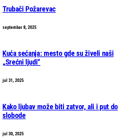
Trubači Požarevac
septembar 8, 2025
Kuća sećanja: mesto gde su živeli naši
„Srećni ljudi“
jul 31, 2025
Kako ljubav može biti zatvor, ali i put do
slobode
jul 30, 2025