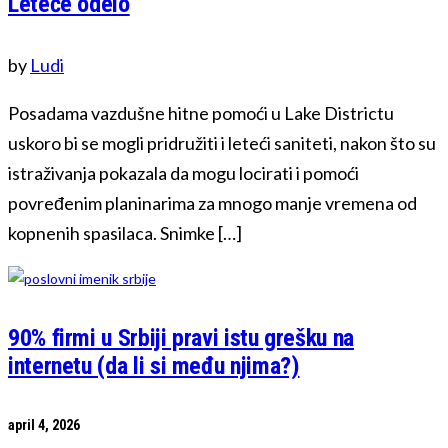
Leteće odelo
by
Ludi
Posadama vazdušne hitne pomoći u Lake Districtu
uskoro bi se mogli pridružiti i leteći saniteti, nakon što su
istraživanja pokazala da mogu locirati i pomoći
povređenim planinarima za mnogo manje vremena od
kopnenih spasilaca. Snimke […]
90% firmi u Srbiji pravi istu grešku na
internetu (da li si među njima?)
april 4, 2026