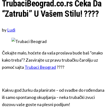
TrubaciBeograd.co.rs Čeka Da
“Zatrubi” U Vašem Stilu! ????
by
Ludi
Čekajte malo, hoćete da vaša proslava bude baš “onako
kako treba”? Zasvirajte uz pravu trubačku čaroliju uz
pomoć sajta
Trubaci Beograd
????
Kakvu god žurku da planirate – od svadbe do rođendana
ili samo spontanog okupljanja – neka trubački zvuci
dozovu vaše goste na plesni podijum!