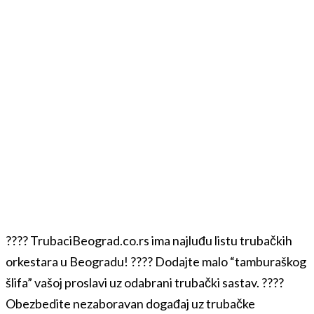
???? TrubaciBeograd.co.rs ima najluđu listu trubačkih
orkestara u Beogradu! ???? Dodajte malo “tamburaškog
šlifa” vašoj proslavi uz odabrani trubački sastav. ????
Obezbedite nezaboravan događaj uz trubačke