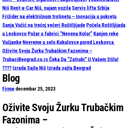
Niš
Rent-a-Car Niš, najam vozila
Servis lifta Srbija
Frižider na električnom trotinetu – Inovacija u pokretu
Sanja Vučić na trećoj večeri Roštiljijade
Počela Roštiljijada
u Leskovcu
Požar u fabrici “Nevena Kolor”
Kanjon reke
Vučjanke
Nevreme u selo Kukulovce pored Leskovca
Oživite Svoju Žurku Trubačkim Fazonima –
TrubaciBeograd.co.rs Čeka Da “Zatrubi” U Vašem Stilu!
????
Izrada Sajta Niš
Izrada sajta Beograd
Blog
Firme
decembar 25, 2023
Oživite Svoju Žurku Trubačkim
Fazonima –