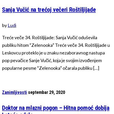
Sanja Vučić na trećoj večeri Roštiljijade
by
Ludi
Treće veče 34. Roštiljijade: Sanja Vučić oduševila
publiku hitom “Zelenooka” Treće veče 34. Roštiljijade u
Leskovcu proteklo je u znaku nezaboravnog nastupa
pop pevačice Sanje Vučić, koja je svojim izvođenjem
popularne pesme “Zelenooka” očarala publiku […]
Zanimljivosti
septembar 29, 2020
Doktor na mlazni pogon – Hitna pomoć dobija