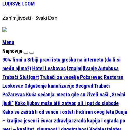
LUDISVET.COM
Zanimljivosti – Svaki Dan
Menu
Najnovije
90% firmi u Srbiji pravi istu grešku na internetu (da li si
među njima?)
Hotel Leskovac
Iznajmljivanje Autobusa
Trubači Stuttgart
Trubači za veselja Požarevac
Restoran
Leskovac
Odgušenje kanalizacije Beograd
Trubači
Požarevac
Kuća sećanja: mesto gde su živeli naši „Srećni
ljudi“
Kako ljubav može biti zatvor, ali i put do slobode
Kako se zaštititi od sunca i ostati hidriran ovog leta
Dunja
– kraljica jeseni i čuvar zdravlja
Izrada kapija i ograda po
meri – kvalitet, sigurnost i dugotrajnost
Vodoinstalater