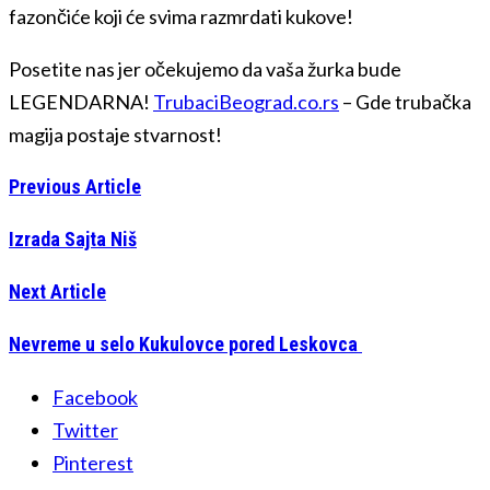
fazončiće koji će svima razmrdati kukove!
Posetite nas jer očekujemo da vaša žurka bude
LEGENDARNA!
TrubaciBeograd.co.rs
– Gde trubačka
magija postaje stvarnost!
Previous Article
Izrada Sajta Niš
Next Article
Nevreme u selo Kukulovce pored Leskovca
Facebook
Twitter
Pinterest