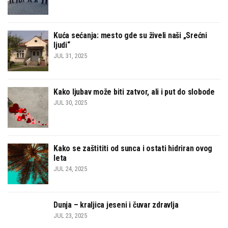
Kuća sećanja: mesto gde su živeli naši „Srećni
ljudi“
JUL 31, 2025
Kako ljubav može biti zatvor, ali i put do slobode
JUL 30, 2025
Kako se zaštititi od sunca i ostati hidriran ovog
leta
JUL 24, 2025
Dunja – kraljica jeseni i čuvar zdravlja
JUL 23, 2025