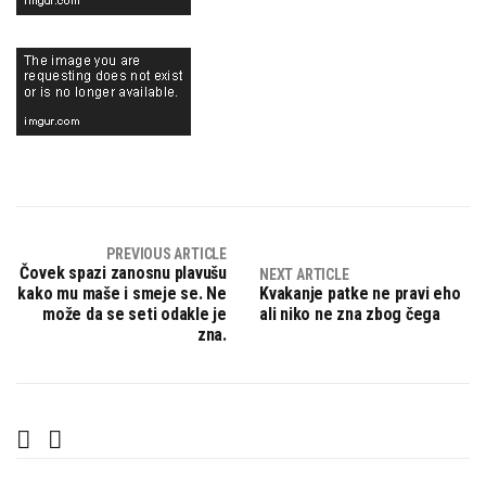
PREVIOUS ARTICLE
Čovek spazi zanosnu plavušu
NEXT ARTICLE
kako mu maše i smeje se. Ne
Kvakanje patke ne pravi eho
može da se seti odakle je
ali niko ne zna zbog čega
zna.
F
T
a
w