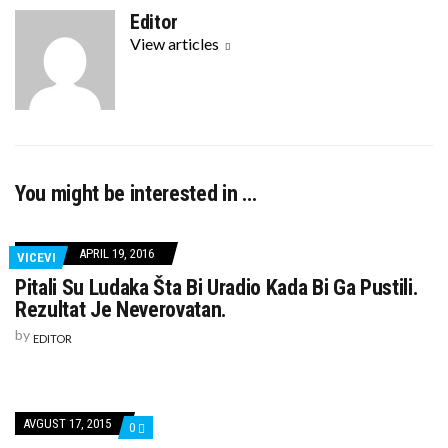
c
i
Editor
e
t
View articles
b
t
o
e
o
r
k
You might be interested in …
APRIL 19, 2016
VICEVI
Pitali Su Ludaka Šta Bi Uradio Kada Bi Ga Pustili.
Rezultat Je Neverovatan.
by
EDITOR
AVGUST 17, 2015
COMMENTS
0
ON