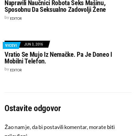
Napravili Naučnici Robota Seks Mašinu,
NAPRAVILI
NAUČNICI
Sposobnu Da Seksualno Zadovolji Žene
ROBOTA
SEKS
by
EDITOR
MAŠINU,
SPOSOBNU
DA
SEKSUALNO
ZADOVOLJI
ŽENE
JUN 3, 2016
VICEVI
Vratio Se Mujo Iz Nemačke. Pa Je Doneo I
Mobilni Telefon.
by
EDITOR
Ostavite odgovor
Žao nam je, da bi postavili komentar, morate
biti
prijavljeni
.