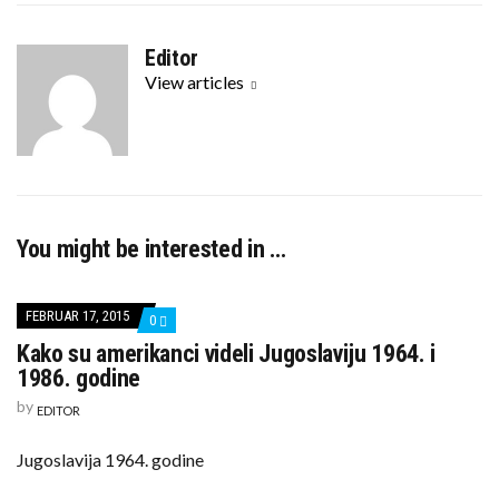
a
w
c
i
Editor
e
t
View articles
b
t
o
e
o
r
k
You might be interested in …
FEBRUAR 17, 2015
COMMENTS
0
ON
Kako su amerikanci videli Jugoslaviju 1964. i
KAKO
SU
1986. godine
AMERIKANCI
VIDELI
by
EDITOR
JUGOSLAVIJU
1964.
I
Jugoslavija 1964. godine
1986.
GODINE