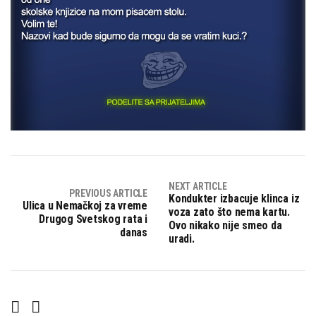
NEXT ARTICLE
PREVIOUS ARTICLE
Kondukter izbacuje klinca iz
Ulica u Nemačkoj za vreme
voza zato što nema kartu.
Drugog Svetskog rata i
Ovo nikako nije smeo da
danas
uradi.
F
T