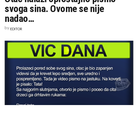
NALAZI
svoga sina. Ovome se nije
OPROŠTAJNO
PISMO
nadao…
SVOGA
SINA.
OVOME
by
EDITOR
SE
NIJE
NADAO…