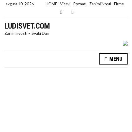
avgust 10, 2026
HOME
Vicevi
Poznati
Zanimljivosti
Firme
E
x
p
LUDISVET.COM
a
n
Zanimljivosti – Svaki Dan
d
s
e
a
r
MENU
c
h
f
o
r
m