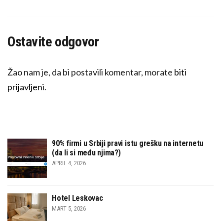
Ostavite odgovor
Žao nam je, da bi postavili komentar, morate
biti
prijavljeni
.
90% firmi u Srbiji pravi istu grešku na internetu
(da li si među njima?)
APRIL 4, 2026
Hotel Leskovac
MART 5, 2026