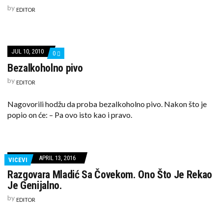
by
EDITOR
JUL 10, 2010
COMMENTS
0
ON
Bezalkoholno pivo
BEZALKOHOLNO
PIVO
by
EDITOR
Nagovorili hodžu da proba bezalkoholno pivo. Nakon što je
popio on će: – Pa ovo isto kao i pravo.
APRIL 13, 2016
VICEVI
Razgovara Mladić Sa Čovekom. Ono Što Je Rekao
Je Genijalno.
by
EDITOR