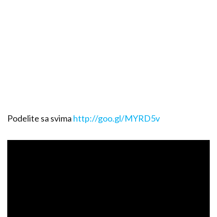
Podelite sa svima
http://goo.gl/MYRD5v