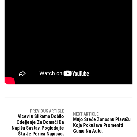
PREVIOUS ARTICLE
NEXT ARTICLE
Vicevi u Slikama Dobilo
Mujo Sreće Zanosnu Plavušu
Odeljenje Za Domaći Da
Koja Pokušava Promeniti
Napišu Sastav. Pogledajte
Gumu Na Autu.
Šta Je Perica Napisao.