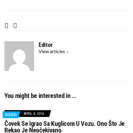
F
T
a
w
c
i
Editor
e
t
View articles
b
t
o
e
o
r
k
You might be interested in …
APRIL 4, 2016
VICEVI
Čovek Se Igrao Sa Kuglicom U Vozu. Ono Što Je
Rekao Je Neočekivano.