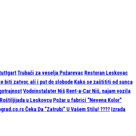
tuttgart
Trubači za veselja Požarevac
Restoran Leskovac
 biti zatvor, ali i put do slobode
Kako se zaštititi od sunca
ugotrajnost
Vodoinstalater Niš
Rent-a-Car Niš, najam vozila
Roštiljijada u Leskovcu
Požar u fabrici “Nevena Kolor”
grad.co.rs Čeka Da “Zatrubi” U Vašem Stilu! ????
Izrada