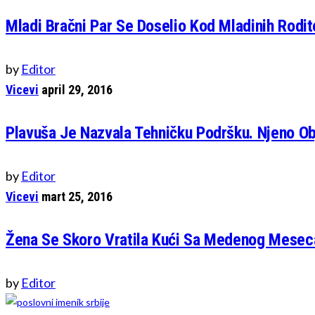
Mladi Bračni Par Se Doselio Kod Mladinih Rodite
by
Editor
Vicevi
april 29, 2016
Plavuša Je Nazvala Tehničku Podršku. Njeno O
by
Editor
Vicevi
mart 25, 2016
Žena Se Skoro Vratila Kući Sa Medenog Meseca
by
Editor