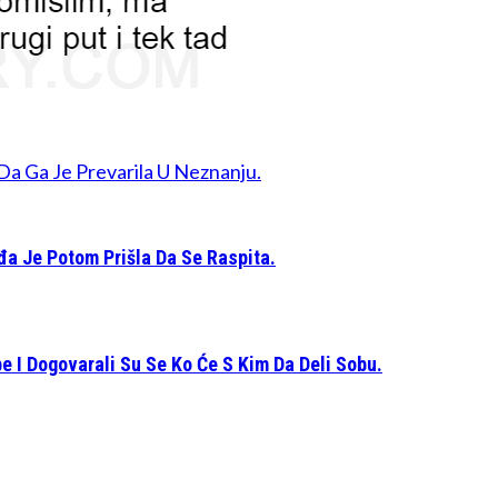
Da Ga Je Prevarila U Neznanju.
đa Je Potom Prišla Da Se Raspita.
e I Dogovarali Su Se Ko Će S Kim Da Deli Sobu.