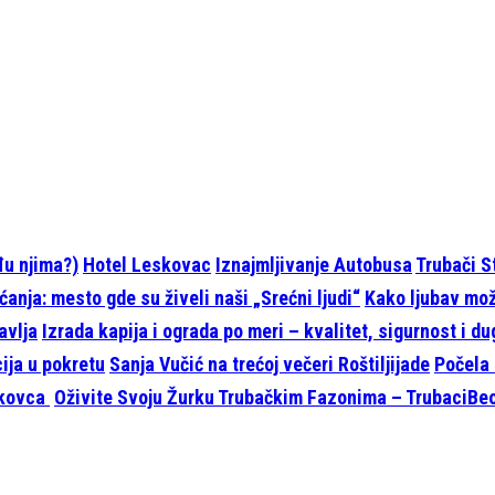
eđu njima?)
Hotel Leskovac
Iznajmljivanje Autobusa
Trubači S
anja: mesto gde su živeli naši „Srećni ljudi“
Kako ljubav može
avlja
Izrada kapija i ograda po meri – kvalitet, sigurnost i d
cija u pokretu
Sanja Vučić na trećoj večeri Roštiljijade
Počela 
skovca
Oživite Svoju Žurku Trubačkim Fazonima – TrubaciBeo