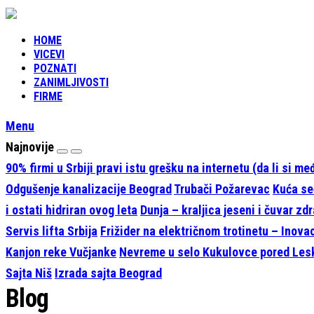
HOME
VICEVI
POZNATI
ZANIMLJIVOSTI
FIRME
Menu
Najnovije
90% firmi u Srbiji pravi istu grešku na internetu (da li si m
Odgušenje kanalizacije Beograd
Trubači Požarevac
Kuća seć
i ostati hidriran ovog leta
Dunja – kraljica jeseni i čuvar zdr
Servis lifta Srbija
Frižider na električnom trotinetu – Inova
Kanjon reke Vučjanke
Nevreme u selo Kukulovce pored Le
Sajta Niš
Izrada sajta Beograd
Blog