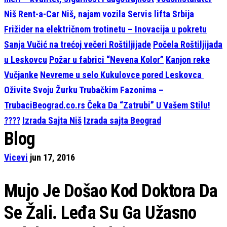
Niš
Rent-a-Car Niš, najam vozila
Servis lifta Srbija
Frižider na električnom trotinetu – Inovacija u pokretu
Sanja Vučić na trećoj večeri Roštiljijade
Počela Roštiljijada
u Leskovcu
Požar u fabrici “Nevena Kolor”
Kanjon reke
Vučjanke
Nevreme u selo Kukulovce pored Leskovca
Oživite Svoju Žurku Trubačkim Fazonima –
TrubaciBeograd.co.rs Čeka Da “Zatrubi” U Vašem Stilu!
????
Izrada Sajta Niš
Izrada sajta Beograd
Blog
Vicevi
jun 17, 2016
Mujo Je Došao Kod Doktora Da
Se Žali. Leđa Su Ga Užasno