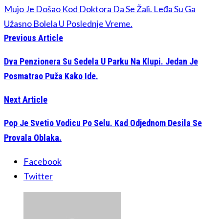
Mujo Je Došao Kod Doktora Da Se Žali. Leđa Su Ga
Užasno Bolela U Poslednje Vreme.
Previous Article
Dva Penzionera Su Sedela U Parku Na Klupi. Jedan Je
Posmatrao Puža Kako Ide.
Next Article
Pop Je Svetio Vodicu Po Selu. Kad Odjednom Desila Se
Provala Oblaka.
Facebook
Twitter