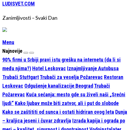
LUDISVET.COM
Zanimljivosti – Svaki Dan
Menu
Najnovije
90% firmi u Srbiji pravi istu grešku na internetu (da li si
među njima?)
Hotel Leskovac
Iznajmljivanje Autobusa
Trubači Stuttgart
Trubači za veselja Požarevac
Restoran
Leskovac
Odgušenje kanalizacije Beograd
Trubači
Požarevac
Kuća sećanja: mesto gde su živeli naši „Srećni
ljudi“
Kako ljubav može biti zatvor, ali i put do slobode
Kako se zaštititi od sunca i ostati hidriran ovog leta
Dunja
– kraljica jeseni i čuvar zdravlja
Izrada kapija i ograda po
meri – kvalitet, sigurnost i dugotrajnost
Vodoinstalater