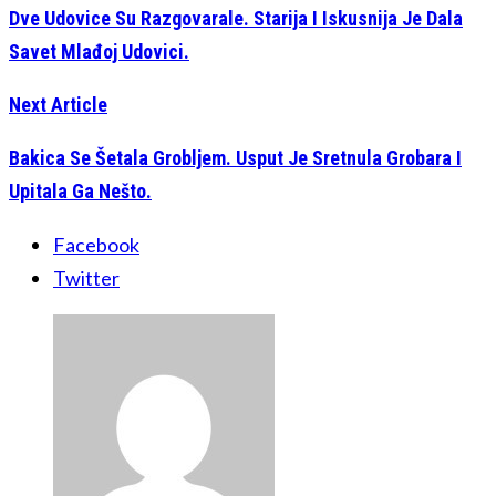
Dve Udovice Su Razgovarale. Starija I Iskusnija Je Dala
Savet Mlađoj Udovici.
Next Article
Bakica Se Šetala Grobljem. Usput Je Sretnula Grobara I
Upitala Ga Nešto.
Facebook
Twitter