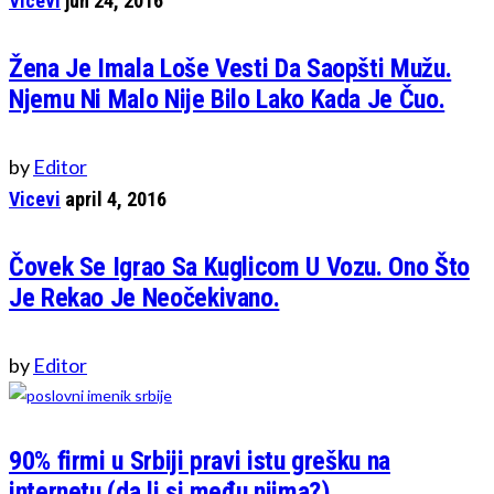
Vicevi
jun 24, 2016
Žena Je Imala Loše Vesti Da Saopšti Mužu.
Njemu Ni Malo Nije Bilo Lako Kada Je Čuo.
by
Editor
Vicevi
april 4, 2016
Čovek Se Igrao Sa Kuglicom U Vozu. Ono Što
Je Rekao Je Neočekivano.
by
Editor
90% firmi u Srbiji pravi istu grešku na
internetu (da li si među njima?)