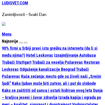
LUDISVET.COM
Zanimljivosti – Svaki Dan
Menu
Najnovije
90% firmi u Srbiji pravi istu grešku na internetu (da li si
među njima?)
Hotel Leskovac
Iznajmljivanje Autobusa
Trubači Stuttgart
Trubači za veselja Požarevac
Restoran
Leskovac
Odgušenje kanalizacije Beograd
Trubači
Požarevac
Kuća sećanja: mesto gde su živeli naši „Srećni
ljudi“
Kako ljubav može biti zatvor, ali i put do slobode
Kako se zaštititi od sunca i ostati hidriran ovog leta
Dunja
– kraljica jeseni i čuvar zdravlja
Izrada kapija i ograda po
meri – kvalitet, sigurnost i dugotrajnost
Vodoinstalater