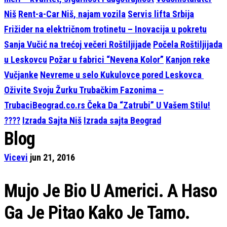
Niš
Rent-a-Car Niš, najam vozila
Servis lifta Srbija
Frižider na električnom trotinetu – Inovacija u pokretu
Sanja Vučić na trećoj večeri Roštiljijade
Počela Roštiljijada
u Leskovcu
Požar u fabrici “Nevena Kolor”
Kanjon reke
Vučjanke
Nevreme u selo Kukulovce pored Leskovca
Oživite Svoju Žurku Trubačkim Fazonima –
TrubaciBeograd.co.rs Čeka Da “Zatrubi” U Vašem Stilu!
????
Izrada Sajta Niš
Izrada sajta Beograd
Blog
Vicevi
jun 21, 2016
Mujo Je Bio U Americi. A Haso
Ga Je Pitao Kako Je Tamo.