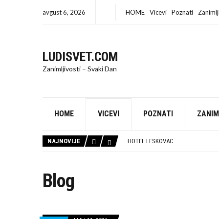
avgust 6, 2026
HOME
Vicevi
Poznati
Zanimlj
LUDISVET.COM
Zanimljivosti – Svaki Dan
HOME
VICEVI
POZNATI
ZANIM
IZRADA SAJTA BEOGRAD
90% FIRMI U SRBIJI PRAVI ISTU GR
NAJNOVIJE
HOTEL LESKOVAC
IZNAJMLJIVANJE AUTOBUSA
TRUBAČI STUTTGART
TRUBAČI ZA VESELJA POŽAREVAC
Blog
RESTORAN LESKOVAC
ODGUŠENJE KANALIZACIJE BEOGR
TRUBAČI POŽAREVAC
KUĆA SEĆANJA: MESTO GDE SU ŽIVE