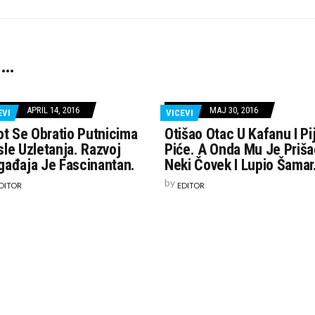
 …
APRIL 14, 2016
MAJ 30, 2016
EVI
VICEVI
ot Se Obratio Putnicima
Otišao Otac U Kafanu I Pi
le Uzletanja. Razvoj
Piće. A Onda Mu Je Priša
gađaja Je Fascinantan.
Neki Čovek I Lupio Šamar
by
DITOR
EDITOR