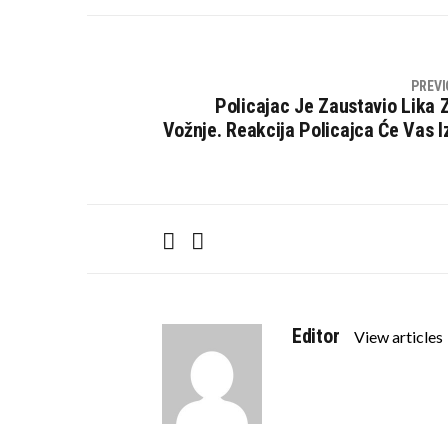
PREVI
Policajac Je Zaustavio Lika 
Vožnje. Reakcija Policajca Će Vas I
F
T
a
w
c
i
e
t
Editor
b
t
View articles
o
e
o
r
k