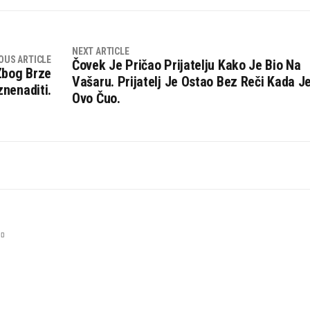
NEXT ARTICLE
OUS ARTICLE
Čovek Je Pričao Prijatelju Kako Je Bio Na
Zbog Brze
Vašaru. Prijatelj Je Ostao Bez Reči Kada J
znenaditi.
Ovo Čuo.