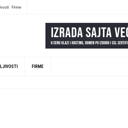
ivosti
Firme
LJIVOSTI
FIRME
EŠKU NA INTERNETU (DA LI SI MEĐU NJIMA?)
AD
LI NAŠI „SREĆNI LJUDI“