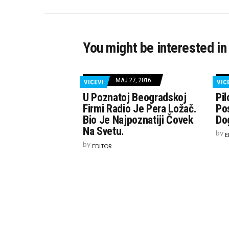
You might be interested in
MAJ 27, 2016
VICEVI
VIC
U Poznatoj Beogradskoj
Pil
Firmi Radio Je Pera Ložač.
Pos
Bio Je Najpoznatiji Čovek
Do
Na Svetu.
by
E
by
EDITOR