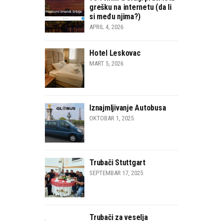
grešku na internetu (da li
si među njima?)
APRIL 4, 2026
Hotel Leskovac
MART 5, 2026
Iznajmljivanje Autobusa
OKTOBAR 1, 2025
Trubači Stuttgart
SEPTEMBAR 17, 2025
Trubači za veselja