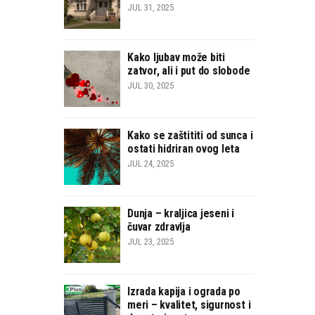
JUL 31, 2025
Kako ljubav može biti
zatvor, ali i put do slobode
JUL 30, 2025
Kako se zaštititi od sunca i
ostati hidriran ovog leta
JUL 24, 2025
Dunja – kraljica jeseni i
čuvar zdravlja
JUL 23, 2025
Izrada kapija i ograda po
meri – kvalitet, sigurnost i