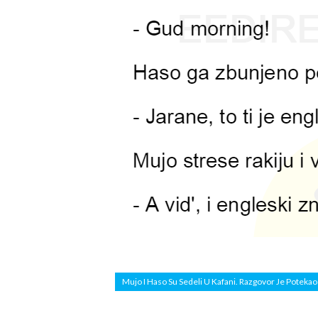
Mujo I Haso Su Sedeli U Kafani. Razgovor Je Poteka