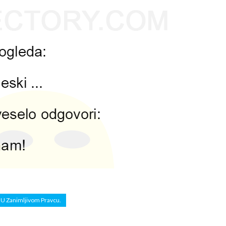
o U Zanimljivom Pravcu.