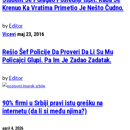
Krenuo Ka Vratima Primetio Je Nešto Čudno.
by
Editor
Vicevi
maj 23, 2016
Rešio Šef Policije Da Proveri Da Li Su Mu
Policajci Glupi. Pa Im Je Zadao Zadatak.
by
Editor
90% firmi u Srbiji pravi istu grešku na
internetu (da li si među njima?)
april 4, 2026