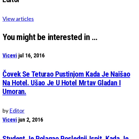
View articles
You might be interested in …
Vicevi
jul 16, 2016
Čovek Se Teturao Pustinjom Kada Je Naišao
Na Hotel. Ušao Je U Hotel Mrtav Gladan I
Umoran.
by
Editor
Vicevi
jun 2, 2016
Student Je Polagao Poslednji Ispit. Kada Je