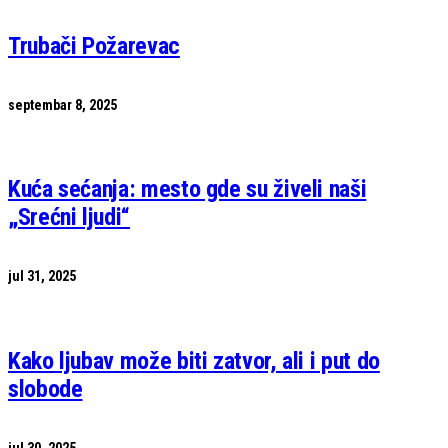
Trubači Požarevac
septembar 8, 2025
Kuća sećanja: mesto gde su živeli naši
„Srećni ljudi“
jul 31, 2025
Kako ljubav može biti zatvor, ali i put do
slobode