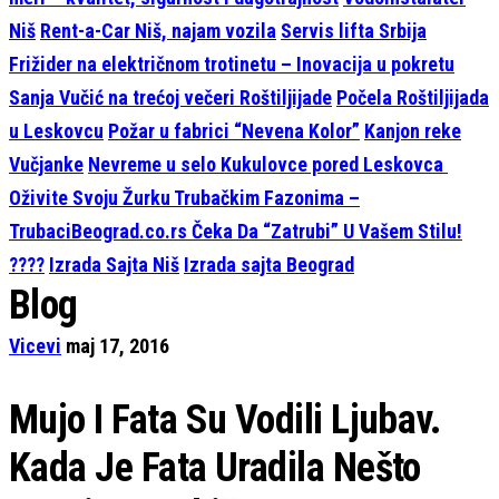
Niš
Rent-a-Car Niš, najam vozila
Servis lifta Srbija
Frižider na električnom trotinetu – Inovacija u pokretu
Sanja Vučić na trećoj večeri Roštiljijade
Počela Roštiljijada
u Leskovcu
Požar u fabrici “Nevena Kolor”
Kanjon reke
Vučjanke
Nevreme u selo Kukulovce pored Leskovca
Oživite Svoju Žurku Trubačkim Fazonima –
TrubaciBeograd.co.rs Čeka Da “Zatrubi” U Vašem Stilu!
????
Izrada Sajta Niš
Izrada sajta Beograd
Blog
Vicevi
maj 17, 2016
Mujo I Fata Su Vodili Ljubav.
Kada Je Fata Uradila Nešto