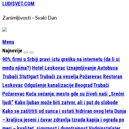
LUDISVET.COM
Zanimljivosti – Svaki Dan
Menu
Najnovije
90% firmi u Srbiji pravi istu grešku na internetu (da li si
među njima?)
Hotel Leskovac
Iznajmljivanje Autobusa
Trubači Stuttgart
Trubači za veselja Požarevac
Restoran
Leskovac
Odgušenje kanalizacije Beograd
Trubači
Požarevac
Kuća sećanja: mesto gde su živeli naši „Srećni
ljudi“
Kako ljubav može biti zatvor, ali i put do slobode
Kako se zaštititi od sunca i ostati hidriran ovog leta
Dunja
– kraljica jeseni i čuvar zdravlja
Izrada kapija i ograda po
meri – kvalitet, sigurnost i dugotrajnost
Vodoinstalater