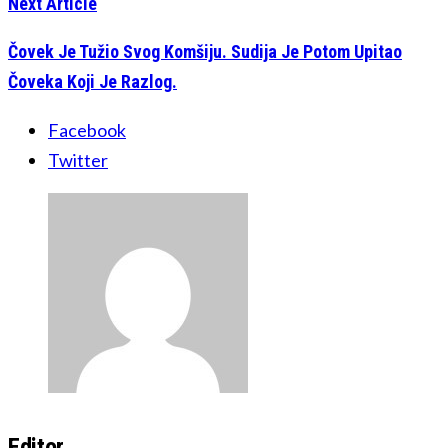
Next Article
Čovek Je Tužio Svog Komšiju. Sudija Je Potom Upitao
Čoveka Koji Je Razlog.
Facebook
Twitter
Editor