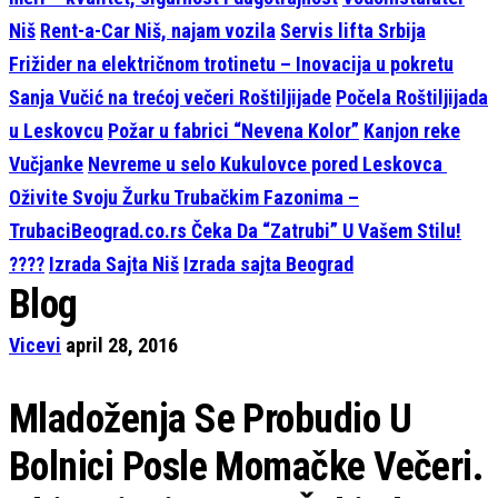
Niš
Rent-a-Car Niš, najam vozila
Servis lifta Srbija
Frižider na električnom trotinetu – Inovacija u pokretu
Sanja Vučić na trećoj večeri Roštiljijade
Počela Roštiljijada
u Leskovcu
Požar u fabrici “Nevena Kolor”
Kanjon reke
Vučjanke
Nevreme u selo Kukulovce pored Leskovca
Oživite Svoju Žurku Trubačkim Fazonima –
TrubaciBeograd.co.rs Čeka Da “Zatrubi” U Vašem Stilu!
????
Izrada Sajta Niš
Izrada sajta Beograd
Blog
Vicevi
april 28, 2016
Mladoženja Se Probudio U
Bolnici Posle Momačke Večeri.