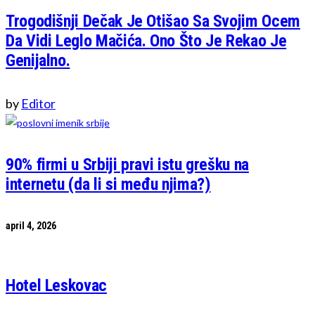
Trogodišnji Dečak Je Otišao Sa Svojim Ocem
Da Vidi Leglo Mačića. Ono Što Je Rekao Je
Genijalno.
by
Editor
90% firmi u Srbiji pravi istu grešku na
internetu (da li si među njima?)
april 4, 2026
Hotel Leskovac