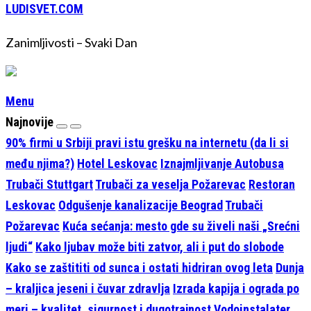
LUDISVET.COM
Zanimljivosti – Svaki Dan
Menu
Najnovije
90% firmi u Srbiji pravi istu grešku na internetu (da li si
među njima?)
Hotel Leskovac
Iznajmljivanje Autobusa
Trubači Stuttgart
Trubači za veselja Požarevac
Restoran
Leskovac
Odgušenje kanalizacije Beograd
Trubači
Požarevac
Kuća sećanja: mesto gde su živeli naši „Srećni
ljudi“
Kako ljubav može biti zatvor, ali i put do slobode
Kako se zaštititi od sunca i ostati hidriran ovog leta
Dunja
– kraljica jeseni i čuvar zdravlja
Izrada kapija i ograda po
meri – kvalitet, sigurnost i dugotrajnost
Vodoinstalater