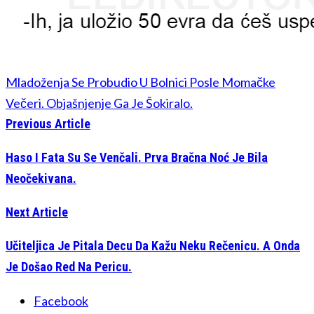
Mladoženja Se Probudio U Bolnici Posle Momačke
Večeri. Objašnjenje Ga Je Šokiralo.
Previous Article
Haso I Fata Su Se Venčali. Prva Bračna Noć Je Bila
Neočekivana.
Next Article
Učiteljica Je Pitala Decu Da Kažu Neku Rečenicu. A Onda
Je Došao Red Na Pericu.
Facebook