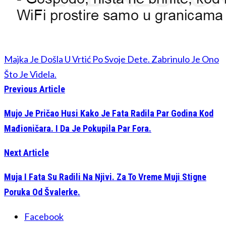
Majka Je Došla U Vrtić Po Svoje Dete. Zabrinulo Je Ono
Što Je Videla.
Previous Article
Mujo Je Pričao Husi Kako Je Fata Radila Par Godina Kod
Mađioničara. I Da Je Pokupila Par Fora.
Next Article
Muja I Fata Su Radili Na Njivi. Za To Vreme Muji Stigne
Poruka Od Švalerke.
Facebook