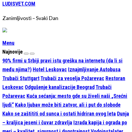
LUDISVET.COM
Zanimljivosti – Svaki Dan
Menu
Najnovije
90% firmi u Srbiji pravi istu grešku na internetu (da li si
među njima?)
Hotel Leskovac
Iznajmljivanje Autobusa
Trubači Stuttgart
Trubači za veselja Požarevac
Restoran
Leskovac
Odgušenje kanalizacije Beograd
Trubači
Požarevac
Kuća sećanja: mesto gde su živeli naši „Srećni
ljudi“
Kako ljubav može biti zatvor, ali i put do slobode
Kako se zaštititi od sunca i ostati hidriran ovog leta
Dunja
– kraljica jeseni i čuvar zdravlja
Izrada kapija i ograda po
meri – kvalitet, sigurnost i dugotrajnost
Vodoinstalater