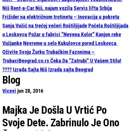
Niš
Rent-a-Car Niš, najam vozila
Servis lifta Srbija
Frižider na električnom trotinetu – Inovacija u pokretu
Sanja Vučić na trećoj večeri Roštiljijade
Počela Roštiljijada
u Leskovcu
Požar u fabrici “Nevena Kolor”
Kanjon reke
Vučjanke
Nevreme u selo Kukulovce pored Leskovca
Oživite Svoju Žurku Trubačkim Fazonima –
TrubaciBeograd.co.rs Čeka Da “Zatrubi” U Vašem Stilu!
????
Izrada Sajta Niš
Izrada sajta Beograd
Blog
Vicevi
jun 28, 2016
Majka Je Došla U Vrtić Po
Svoje Dete. Zabrinulo Je Ono