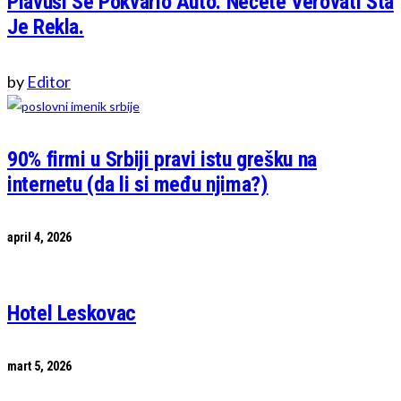
Plavuši Se Pokvario Auto. Nećete Verovati Šta
Je Rekla.
by
Editor
90% firmi u Srbiji pravi istu grešku na
internetu (da li si među njima?)
april 4, 2026
Hotel Leskovac
mart 5, 2026