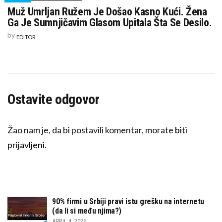
Muž Umrljan Ružem Je Došao Kasno Kući. Žena
Ga Je Sumnjičavim Glasom Upitala Šta Se Desilo.
by
EDITOR
Ostavite odgovor
Žao nam je, da bi postavili komentar, morate
biti
prijavljeni
.
90% firmi u Srbiji pravi istu grešku na internetu
(da li si među njima?)
APRIL 4, 2026