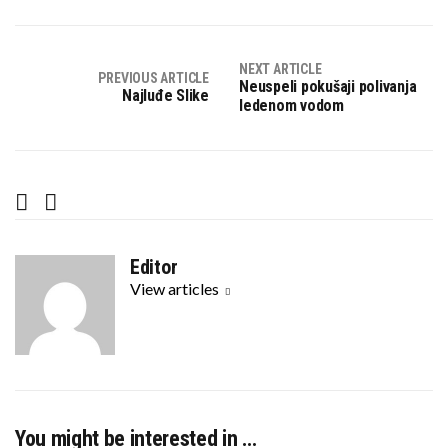
NEXT ARTICLE
PREVIOUS ARTICLE
Neuspeli pokušaji polivanja
Najluđe Slike
ledenom vodom
F
T
a
w
c
i
Editor
e
t
View articles
b
t
o
e
o
r
k
You might be interested in …