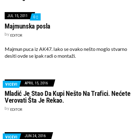
JUL 15, 2011
COMMENTS
0
ON
Majmunska posla
MAJMUNSKA
POSLA
by
EDITOR
Majmun puca iz AK47. Iako se ovako nešto moglo stvarno
desiti ovde se ipak radi o montaži.
APRIL 15, 2016
VICEVI
Mladić Je Stao Da Kupi Nešto Na Trafici. Nećete
Verovati Šta Je Rekao.
by
EDITOR
JUN 24, 2016
VICEVI