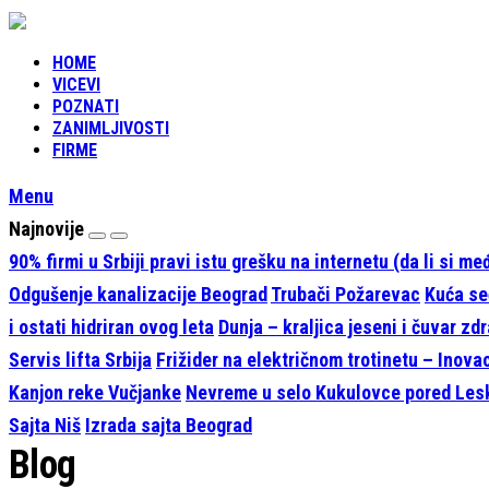
HOME
VICEVI
POZNATI
ZANIMLJIVOSTI
FIRME
Menu
Najnovije
90% firmi u Srbiji pravi istu grešku na internetu (da li si m
Odgušenje kanalizacije Beograd
Trubači Požarevac
Kuća seć
i ostati hidriran ovog leta
Dunja – kraljica jeseni i čuvar zdr
Servis lifta Srbija
Frižider na električnom trotinetu – Inova
Kanjon reke Vučjanke
Nevreme u selo Kukulovce pored Le
Sajta Niš
Izrada sajta Beograd
Blog