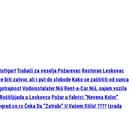
tuttgart
Trubači za veselja Požarevac
Restoran Leskovac
 biti zatvor, ali i put do slobode
Kako se zaštititi od sunca
ugotrajnost
Vodoinstalater Niš
Rent-a-Car Niš, najam vozila
Roštiljijada u Leskovcu
Požar u fabrici “Nevena Kolor”
grad.co.rs Čeka Da “Zatrubi” U Vašem Stilu! ????
Izrada