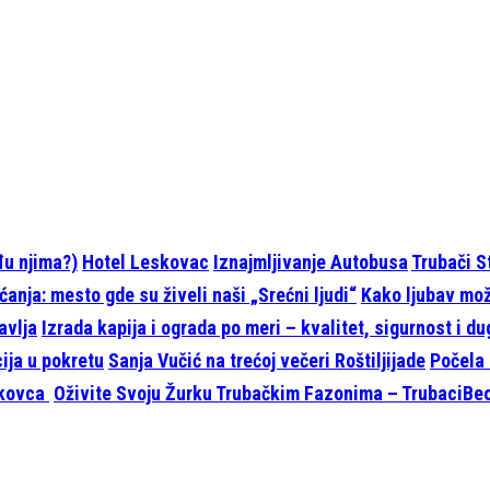
eđu njima?)
Hotel Leskovac
Iznajmljivanje Autobusa
Trubači S
anja: mesto gde su živeli naši „Srećni ljudi“
Kako ljubav može
avlja
Izrada kapija i ograda po meri – kvalitet, sigurnost i d
cija u pokretu
Sanja Vučić na trećoj večeri Roštiljijade
Počela 
skovca
Oživite Svoju Žurku Trubačkim Fazonima – TrubaciBeo