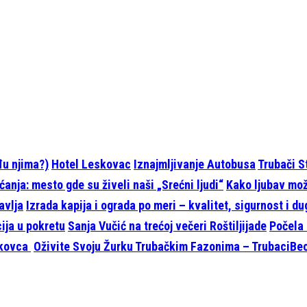
eđu njima?)
Hotel Leskovac
Iznajmljivanje Autobusa
Trubači S
anja: mesto gde su živeli naši „Srećni ljudi“
Kako ljubav može
avlja
Izrada kapija i ograda po meri – kvalitet, sigurnost i d
cija u pokretu
Sanja Vučić na trećoj večeri Roštiljijade
Počela 
skovca
Oživite Svoju Žurku Trubačkim Fazonima – TrubaciBeo