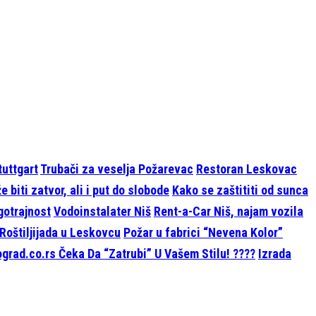
tuttgart
Trubači za veselja Požarevac
Restoran Leskovac
 biti zatvor, ali i put do slobode
Kako se zaštititi od sunca
ugotrajnost
Vodoinstalater Niš
Rent-a-Car Niš, najam vozila
Roštiljijada u Leskovcu
Požar u fabrici “Nevena Kolor”
grad.co.rs Čeka Da “Zatrubi” U Vašem Stilu! ????
Izrada