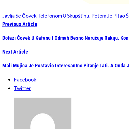
Javlja Se Čovek Telefonom U Skupštinu. Potom Je Pitao Š
Previous Article
Dolazi Čovek U Kafanu I Odmah Besno Naručuje Rakiju. Kon
Next Article
Mali Mujica Je Postavio Interesantno Pitanje Tati. A Onda
Facebook
Twitter