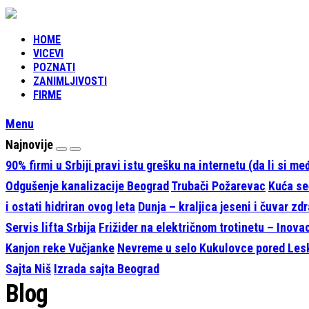
HOME
VICEVI
POZNATI
ZANIMLJIVOSTI
FIRME
Menu
Najnovije
90% firmi u Srbiji pravi istu grešku na internetu (da li si m
Odgušenje kanalizacije Beograd
Trubači Požarevac
Kuća seć
i ostati hidriran ovog leta
Dunja – kraljica jeseni i čuvar zdr
Servis lifta Srbija
Frižider na električnom trotinetu – Inova
Kanjon reke Vučjanke
Nevreme u selo Kukulovce pored Le
Sajta Niš
Izrada sajta Beograd
Blog