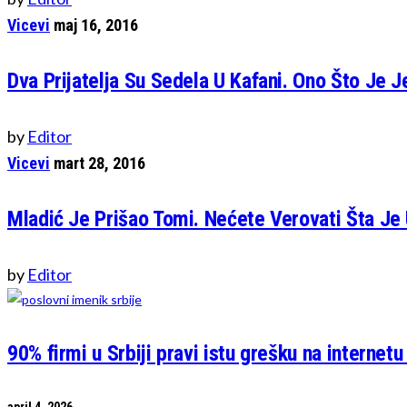
Vicevi
maj 16, 2016
Dva Prijatelja Su Sedela U Kafani. Ono Što Je J
by
Editor
Vicevi
mart 28, 2016
Mladić Je Prišao Tomi. Nećete Verovati Šta Je 
by
Editor
90% firmi u Srbiji pravi istu grešku na internetu
april 4, 2026