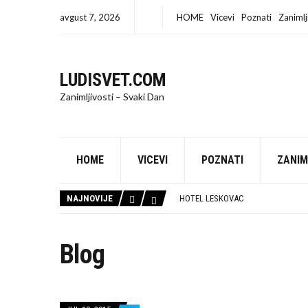
avgust 7, 2026
HOME
Vicevi
Poznati
Zanimlj
LUDISVET.COM
Zanimljivosti – Svaki Dan
HOME
VICEVI
POZNATI
ZANIM
IZRADA SAJTA BEOGRAD
90% FIRMI U SRBIJI PRAVI ISTU GR
NAJNOVIJE
HOTEL LESKOVAC
IZNAJMLJIVANJE AUTOBUSA
TRUBAČI STUTTGART
TRUBAČI ZA VESELJA POŽAREVAC
Blog
RESTORAN LESKOVAC
ODGUŠENJE KANALIZACIJE BEOGR
TRUBAČI POŽAREVAC
KUĆA SEĆANJA: MESTO GDE SU ŽIVE