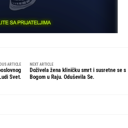
OUS ARTICLE
NEXT ARTICLE
 poslovnog
Doživela žena kliničku smrt i susretne se s
Ludi Svet.
Bogom u Raju. Oduševila Se.