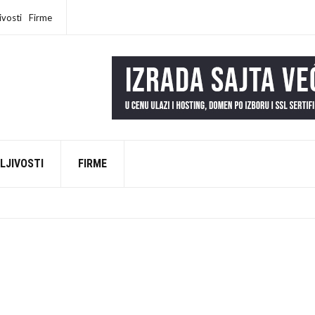
ivosti
Firme
LJIVOSTI
FIRME
EŠKU NA INTERNETU (DA LI SI MEĐU NJIMA?)
AD
LI NAŠI „SREĆNI LJUDI“