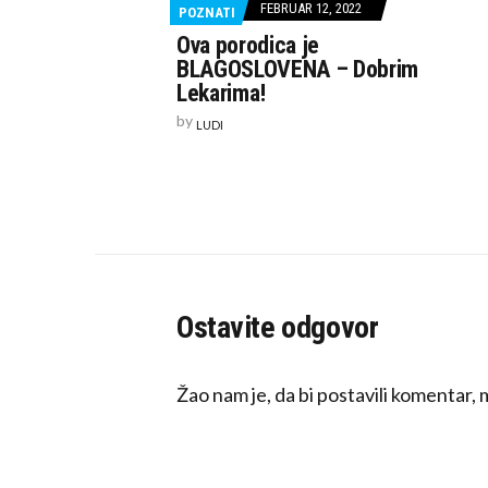
FEBRUAR 12, 2022
POZNATI
Ova porodica je
BLAGOSLOVENA – Dobrim
Lekarima!
by
LUDI
Ostavite odgovor
Žao nam je, da bi postavili komentar,