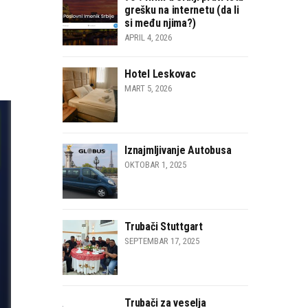
grešku na internetu (da li
si među njima?)
APRIL 4, 2026
Hotel Leskovac
MART 5, 2026
Iznajmljivanje Autobusa
OKTOBAR 1, 2025
Trubači Stuttgart
SEPTEMBAR 17, 2025
Trubači za veselja