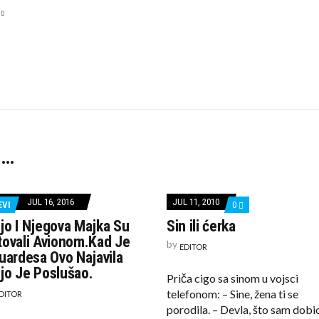
 …
JUL 16, 2016
JUL 11, 2010
COMMENTS
EVI
0
ON
jo I Njegova Majka Su
Sin ili ćerka
SIN
ILI
tovali Avionom.Kad Je
by
ĆERKA
EDITOR
uardesa Ovo Najavila
jo Je Poslušao.
Priča cigo sa sinom u vojsci
telefonom: – Sine, žena ti se
DITOR
porodila. – Devla, što sam dobi