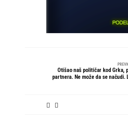
PREVI
Otišao naš političar kod Grka,
partnera. Ne može da se načudi. 
F
T
a
w
c
i
e
t