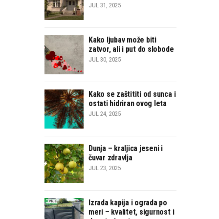
JUL 31, 2025
Kako ljubav može biti
zatvor, ali i put do slobode
JUL 30, 2025
Kako se zaštititi od sunca i
ostati hidriran ovog leta
JUL 24, 2025
Dunja – kraljica jeseni i
čuvar zdravlja
JUL 23, 2025
Izrada kapija i ograda po
meri – kvalitet, sigurnost i