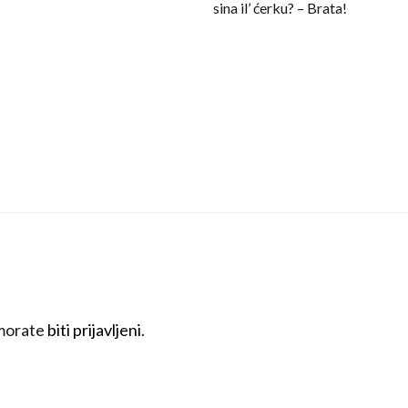
sina il’ ćerku? – Brata!
 morate
biti prijavljeni
.