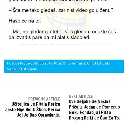
Haso Je Prodavao Sladoled Na Plaži. Onda Je Naišla Dama I Zatražila
Sladoled U Kornetu.
NEXT ARTICLE
PREVIOUS ARTICLE
Dva Seljaka Se Našla I
Učiteljica Je Pitala Pericu
Pričaju. Jedan Je Pomenuo
Zašto Nije Bio U Školi. Perica
Neku Fondaciju I Pitao
Joj Je Dao Opravdanje.
Drugog Da Li Je Čuo Za To.