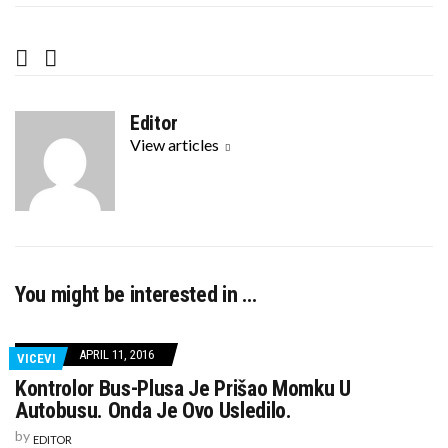
F
T
a
w
c
i
Editor
e
t
View articles
b
t
o
e
o
r
k
You might be interested in …
APRIL 11, 2016
VICEVI
Kontrolor Bus-Plusa Je Prišao Momku U
Autobusu. Onda Je Ovo Usledilo.
by
EDITOR