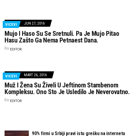
JUN 27, 2016
VICEVI
Mujo I Haso Su Se Sretnuli. Pa Je Mujo Pitao
Hasu Zašto Ga Nema Petnaest Dana.
by
EDITOR
MART 26, 2016
VICEVI
Muž I Žena Su Živeli U Jeftinom Stambenom
Kompleksu. Ono Sto Je Usledilo Je Neverovatno.
by
EDITOR
90% firmi u Srbiji pravi istu grešku na internetu