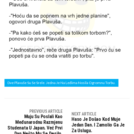
Dve Plavuše Su Se Srele. Jedna Je Na Leđima Nosila Ogromnu Torbu.
PREVIOUS ARTICLE
NEXT ARTICLE
Muju Su Poslali Kao
Haso Je Došao Kod Muje
Međunarodnu Razmjenu
Jedan Dan. I Zamolio Ga Je
Studenata U Japan. Već Prvi
Za Uslugu.
Dan Nešto Mu Se Desilo.