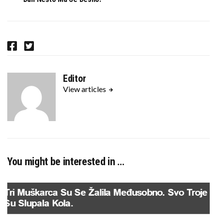
F
T
a
w
c
i
Editor
e
t
View articles
b
t
o
e
o
r
k
You might be interested in …