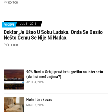
by
EDITOR
JUL 11, 2016
VICEVI
Doktor Je Ušao U Sobu Ludaka. Onda Se Desilo
Nešto Čemu Se Nije Ni Nadao.
by
EDITOR
90% firmi u Srbiji pravi istu grešku na internetu
(da li si među njima?)
APRIL 4, 2026
Hotel Leskovac
MART 5, 2026