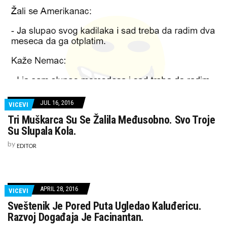
JUL 16, 2016
VICEVI
Tri Muškarca Su Se Žalila Međusobno. Svo Troje
Su Slupala Kola.
by
EDITOR
APRIL 28, 2016
VICEVI
Sveštenik Je Pored Puta Ugledao Kaluđericu.
Razvoj Događaja Je Facinantan.