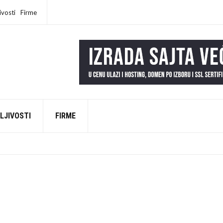
ivosti
Firme
LJIVOSTI
FIRME
EŠKU NA INTERNETU (DA LI SI MEĐU NJIMA?)
AD
LI NAŠI „SREĆNI LJUDI“