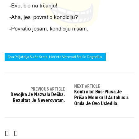
Dva Prijatelja Su Se Srela. Nećete Verovati Šta Se Dogodilo.
NEXT ARTICLE
PREVIOUS ARTICLE
Kontrolor Bus-Plusa Je
Devojka Je Nazvala Dečka.
Prišao Momku U Autobusu.
Rezultat Je Neverovatan.
Onda Je Ovo Usledilo.
F
T