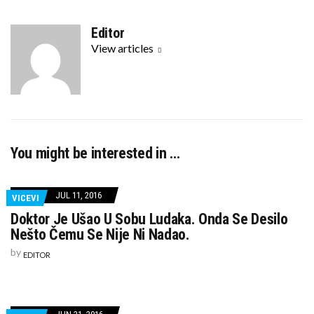
a
w
c
i
Editor
e
t
View articles
b
t
o
e
o
r
k
You might be interested in …
JUL 11, 2016
VICEVI
Doktor Je Ušao U Sobu Ludaka. Onda Se Desilo
Nešto Čemu Se Nije Ni Nadao.
by
EDITOR