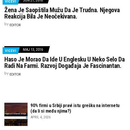
JUN 21, 2016
VICEVI
Žena Je Saopštila Mužu Da Je Trudna. Njegova
Reakcija Bila Je Neočekivana.
by
EDITOR
MAJ 13, 2016
VICEVI
Haso Je Morao Da Ide U Englesku U Neko Selo Da
Radi Na Farmi. Razvoj Događaja Je Fascinantan.
by
EDITOR
90% firmi u Srbiji pravi istu grešku na internetu
(da li si među njima?)
APRIL 4, 2026