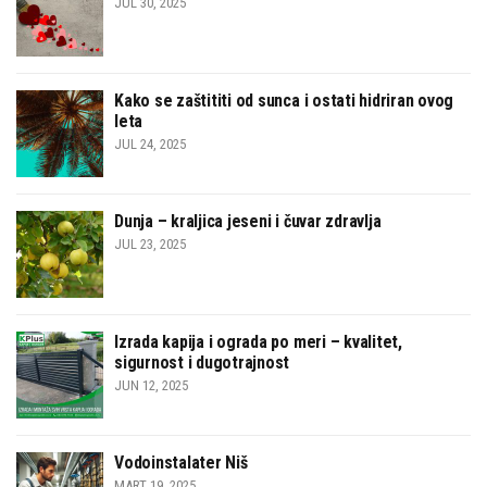
JUL 30, 2025
Kako se zaštititi od sunca i ostati hidriran ovog
leta
JUL 24, 2025
Dunja – kraljica jeseni i čuvar zdravlja
JUL 23, 2025
Izrada kapija i ograda po meri – kvalitet,
sigurnost i dugotrajnost
JUN 12, 2025
Vodoinstalater Niš
MART 19, 2025