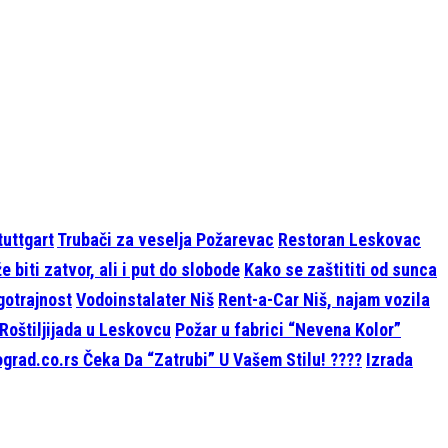
tuttgart
Trubači za veselja Požarevac
Restoran Leskovac
 biti zatvor, ali i put do slobode
Kako se zaštititi od sunca
ugotrajnost
Vodoinstalater Niš
Rent-a-Car Niš, najam vozila
Roštiljijada u Leskovcu
Požar u fabrici “Nevena Kolor”
grad.co.rs Čeka Da “Zatrubi” U Vašem Stilu! ????
Izrada