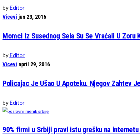
by
Editor
Vicevi
jun 23, 2016
Momci Iz Susednog Sela Su Se Vraćali U Zoru 
by
Editor
Vicevi
april 29, 2016
Policajac Je Ušao U Apoteku. Njegov Zahtev Je
by
Editor
90% firmi u Srbiji pravi istu grešku na internetu