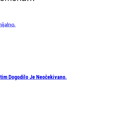
ijalno.
atim Dogodilo Je Neočekivano.