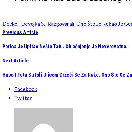
Dečko I Devojka Su Razgovarali. Ono Što Je Rekao Je Gen
Previous Article
Perica Je Upitao Nešto Tatu. Objašnjenje Je Neverovatno.
Next Article
Haso I Fata Su Isli Ulicom Držeći Se Za Ruke. Ono Što Se Z
Facebook
Twitter