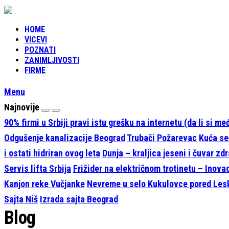
HOME
VICEVI
POZNATI
ZANIMLJIVOSTI
FIRME
Menu
Najnovije
90% firmi u Srbiji pravi istu grešku na internetu (da li si m
Odgušenje kanalizacije Beograd
Trubači Požarevac
Kuća seć
i ostati hidriran ovog leta
Dunja – kraljica jeseni i čuvar zdr
Servis lifta Srbija
Frižider na električnom trotinetu – Inova
Kanjon reke Vučjanke
Nevreme u selo Kukulovce pored Le
Sajta Niš
Izrada sajta Beograd
Blog