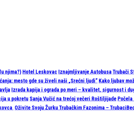
eđu njima?)
Hotel Leskovac
Iznajmljivanje Autobusa
Trubači S
anja: mesto gde su živeli naši „Srećni ljudi“
Kako ljubav može
avlja
Izrada kapija i ograda po meri – kvalitet, sigurnost i d
cija u pokretu
Sanja Vučić na trećoj večeri Roštiljijade
Počela 
skovca
Oživite Svoju Žurku Trubačkim Fazonima – TrubaciBeo