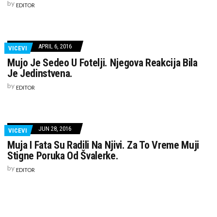
by
EDITOR
APRIL 6, 2016
VICEVI
Mujo Je Sedeo U Fotelji. Njegova Reakcija Bila
Je Jedinstvena.
by
EDITOR
JUN 28, 2016
VICEVI
Muja I Fata Su Radili Na Njivi. Za To Vreme Muji
Stigne Poruka Od Švalerke.
by
EDITOR