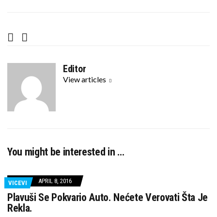
F
T
a
w
c
i
Editor
e
t
View articles
b
t
o
e
o
r
k
You might be interested in …
APRIL 8, 2016
VICEVI
Plavuši Se Pokvario Auto. Nećete Verovati Šta Je
Rekla.