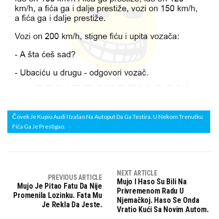
Čovek Je Kupio Audi I Izašao Na Autoput Da Ga Testira. U Nekom Trenutku
Fića Ga Je Prestigao.
NEXT ARTICLE
PREVIOUS ARTICLE
Mujo I Haso Su Bili Na
Mujo Je Pitao Fatu Da Nije
Privremenom Radu U
Promenila Lozinku. Fata Mu
Njemačkoj. Haso Se Onda
Je Rekla Da Jeste.
Vratio Kući Sa Novim Autom.