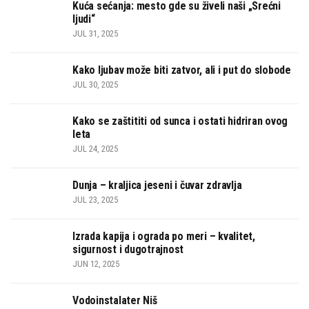
Kuća sećanja: mesto gde su živeli naši „Srećni
ljudi“
JUL 31, 2025
Kako ljubav može biti zatvor, ali i put do slobode
JUL 30, 2025
Kako se zaštititi od sunca i ostati hidriran ovog
leta
JUL 24, 2025
Dunja – kraljica jeseni i čuvar zdravlja
JUL 23, 2025
Izrada kapija i ograda po meri – kvalitet,
sigurnost i dugotrajnost
JUN 12, 2025
Vodoinstalater Niš