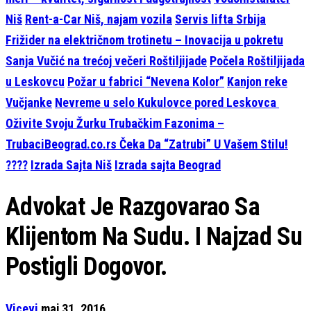
Niš
Rent-a-Car Niš, najam vozila
Servis lifta Srbija
Frižider na električnom trotinetu – Inovacija u pokretu
Sanja Vučić na trećoj večeri Roštiljijade
Počela Roštiljijada
u Leskovcu
Požar u fabrici “Nevena Kolor”
Kanjon reke
Vučjanke
Nevreme u selo Kukulovce pored Leskovca
Oživite Svoju Žurku Trubačkim Fazonima –
TrubaciBeograd.co.rs Čeka Da “Zatrubi” U Vašem Stilu!
????
Izrada Sajta Niš
Izrada sajta Beograd
Advokat Je Razgovarao Sa
Klijentom Na Sudu. I Najzad Su
Postigli Dogovor.
Vicevi
maj 31, 2016