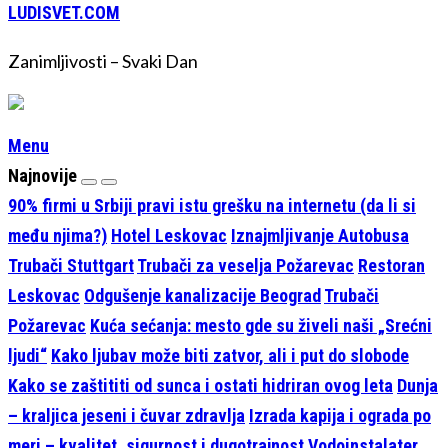
LUDISVET.COM
Zanimljivosti – Svaki Dan
Menu
Najnovije
90% firmi u Srbiji pravi istu grešku na internetu (da li si
među njima?)
Hotel Leskovac
Iznajmljivanje Autobusa
Trubači Stuttgart
Trubači za veselja Požarevac
Restoran
Leskovac
Odgušenje kanalizacije Beograd
Trubači
Požarevac
Kuća sećanja: mesto gde su živeli naši „Srećni
ljudi“
Kako ljubav može biti zatvor, ali i put do slobode
Kako se zaštititi od sunca i ostati hidriran ovog leta
Dunja
– kraljica jeseni i čuvar zdravlja
Izrada kapija i ograda po
meri – kvalitet, sigurnost i dugotrajnost
Vodoinstalater