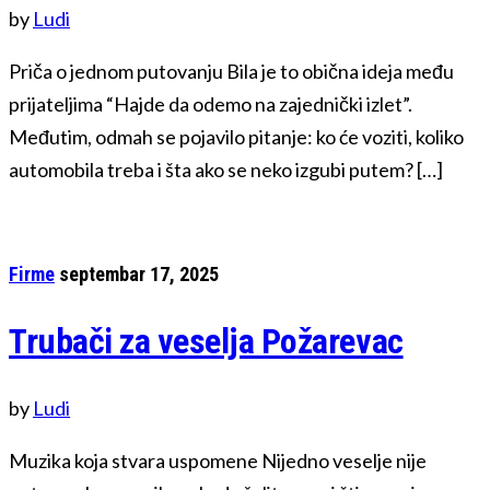
by
Ludi
Priča o jednom putovanju Bila je to obična ideja među
prijateljima “Hajde da odemo na zajednički izlet”.
Međutim, odmah se pojavilo pitanje: ko će voziti, koliko
automobila treba i šta ako se neko izgubi putem? […]
Firme
septembar 17, 2025
Trubači za veselja Požarevac
by
Ludi
Muzika koja stvara uspomene Nijedno veselje nije