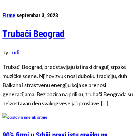
Firme
septembar 3, 2023
Trubači Beograd
by
Ludi
Trubači Beograd, predstavljaju istinski dragulj srpske
muzičke scene. Njihov zvuk nosi duboku tradiciju, duh
Balkana i strastvenu energiju koja se prenosi
generacijama. Bez obzira na priliku, trubači Beograda su
neizostavan deo svakog veselja i proslave. […]
90% firmi u Srbiji pravi istu grešku na