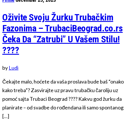
Oživite Svoju Žurku Trubačkim
Fazonima – TrubaciBeograd.co.rs
Čeka Da “Zatrubi” U Vašem Stilu!
????
by
Ludi
Čekajte malo, hoćete da vaša proslava bude baš “onako
kako treba”? Zasvirajte uz pravu trubačku čaroliju uz
pomoć sajta Trubaci Beograd ???? Kakvu god žurku da
planirate – od svadbe do rođendana ili samo spontanog
[…]