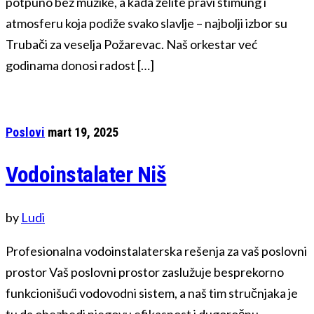
potpuno bez muzike, a kada želite pravi štimung i
atmosferu koja podiže svako slavlje – najbolji izbor su
Trubači za veselja Požarevac. Naš orkestar već
godinama donosi radost […]
Poslovi
mart 19, 2025
Vodoinstalater Niš
by
Ludi
Profesionalna vodoinstalaterska rešenja za vaš poslovni
prostor Vaš poslovni prostor zaslužuje besprekorno
funkcionišući vodovodni sistem, a naš tim stručnjaka je
tu da obezbedi njegovu efikasnost i dugoročnu