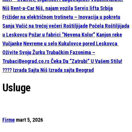
Niš
Rent-a-Car Niš, najam vozila
Servis lifta Srbija
Frižider na električnom trotinetu – Inovacija u pokretu
Sanja Vučić na trećoj večeri Roštiljijade
Počela Roštiljijada
u Leskovcu
Požar u fabrici “Nevena Kolor”
Kanjon reke
Vučjanke
Nevreme u selo Kukulovce pored Leskovca
Oživite Svoju Žurku Trubačkim Fazonima –
TrubaciBeograd.co.rs Čeka Da “Zatrubi” U Vašem Stilu!
????
Izrada Sajta Niš
Izrada sajta Beograd
Usluge
Firme
mart 5, 2026