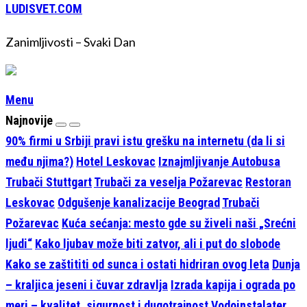
LUDISVET.COM
Zanimljivosti – Svaki Dan
Menu
Najnovije
90% firmi u Srbiji pravi istu grešku na internetu (da li si
među njima?)
Hotel Leskovac
Iznajmljivanje Autobusa
Trubači Stuttgart
Trubači za veselja Požarevac
Restoran
Leskovac
Odgušenje kanalizacije Beograd
Trubači
Požarevac
Kuća sećanja: mesto gde su živeli naši „Srećni
ljudi“
Kako ljubav može biti zatvor, ali i put do slobode
Kako se zaštititi od sunca i ostati hidriran ovog leta
Dunja
– kraljica jeseni i čuvar zdravlja
Izrada kapija i ograda po
meri – kvalitet, sigurnost i dugotrajnost
Vodoinstalater