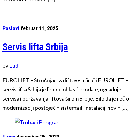
Poslovi
februar 11, 2025
Servis lifta Srbija
by
Ludi
EUROLIFT – Stručnjaci za liftove u Srbiji EUROLIFT –
servis lifta Srbija je lider u oblasti prodaje, ugradnje,
servisa i održavanja liftova širom Srbije. Bilo da je reč o
modernizaciji postojećih sistema ili instalaciji novih […]
Firme
decembar 25, 2023