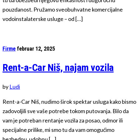
pouzdanost. Pružamo sveobuhvatne komercijalne
vodoinstalaterske usluge – od […]
Firme
februar 12, 2025
Rent-a-Car Niš, najam vozila
by
Ludi
Rent-a-Car Niš, nudimo širok spektar usluga kako bismo
zadovoljili sve vaše potrebe tokom putovanja. Bilo da
vam je potreban rentanje vozila za posao, odmor ili
specijalne prilike, mi smo tu da vam omogućimo
bezbednu, udobnu […]