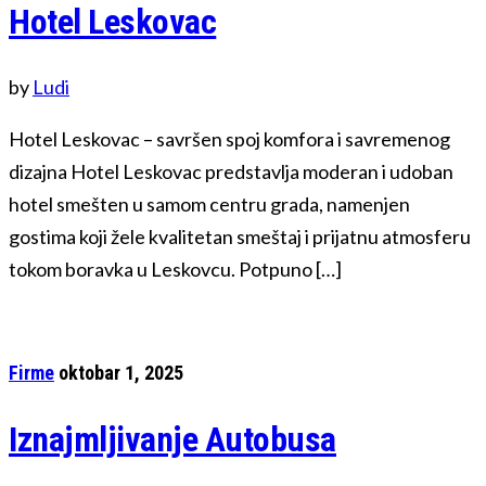
Hotel Leskovac
by
Ludi
Hotel Leskovac – savršen spoj komfora i savremenog
dizajna Hotel Leskovac predstavlja moderan i udoban
hotel smešten u samom centru grada, namenjen
gostima koji žele kvalitetan smeštaj i prijatnu atmosferu
tokom boravka u Leskovcu. Potpuno […]
Firme
oktobar 1, 2025
Iznajmljivanje Autobusa